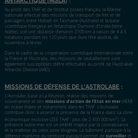
ANTARCTIQUE (MSLA)
:
Au profit des TAAF et de l’Institut polaire français, la Marine
nationale effectue des missions de transport de fret et de
passagers entre Hobart en Tasmanie (Australie) et la base
scientifique française en Antarctique Dumont-d’Urville (terre
Adélie), soit une distance d’environ 2700 km à raison de 4 à 5
rotations pendant les 120 jours que dure l’été austral, de
novembre à février.
Dans le cadre de la coopération scientifique internationale entre
la France et l’Australie, des missions de ravitaillement sont
également susceptibles d’être effectuées au profit de l’Australian
Antarctic Division (AAD).
MISSIONS DE DÉFENSE DE L’ASTROLABE
:
L’Astrolabe
, basé à La Réunion, réalise des missions de
souveraineté et des
missions d’action de l’Etat en mer
(AEM)
en océan Indien et notamment dans les TAAF.
L’Astrolabe
contribue donc à asseoir la présence de la France dans sa zone
2
économique exclusive (ZEE TAAF : plus de 2 300 000 km
). Sa
présence outre-mer est un intérêt majeur par la connaissance
et la maîtrise de cette zone éloignée. Le bâtiment participe à la
défense maritime du territoire puisqu’il permet de
surveiller
et