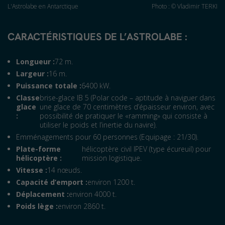
L'Astrolabe en Antarctique
Photo : © Vladimir TERKI
CARACTÉRISTIQUES DE L’ASTROLABE :
Longueur :
72 m.
Largeur :
16 m.
Puissance totale :
6400 kW.
Classe
brise-glace IB 5 (Polar code – aptitude à naviguer dans
glace
une glace de 70 centimètres d’épaisseur environ, avec
:
possibilité de pratiquer le «ramming» qui consiste à
utiliser le poids et l’inertie du navire).
Emménagements pour 60 personnes (Equipage : 21/30).
Plate-forme
hélicoptère civil IPEV (type écureuil) pour
hélicoptère :
mission logistique.
Vitesse :
14 nœuds.
Capacité d’emport :
environ 1200 t.
Déplacement :
environ 4000 t.
Poids lège :
environ 2860 t.