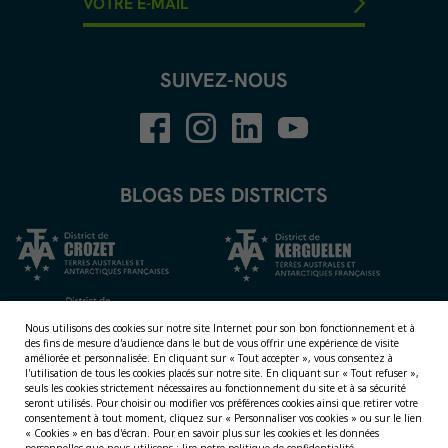
SUIVEZ-NOUS
BLOGS DES DISTRICTS
Nous utilisons des cookies sur notre site Internet pour son bon fonctionnement et à
des fins de mesure d'audience dans le but de vous offrir une expérience de visite
améliorée et personnalisée.
En cliquant sur « Tout accepter », vous consentez à
l'utilisation de tous les cookies placés sur notre site. En cliquant sur « Tout refuser »,
seuls les cookies strictement nécessaires au fonctionnement du site et à sa sécurité
seront utilisés. Pour choisir ou modifier vos préférences cookies ainsi que retirer votre
NOS TERRITOIRES
consentement à tout moment, cliquez sur « Personnaliser vos cookies » ou sur le lien
« Cookies » en bas d'écran. Pour en savoir plus sur les cookies et les données