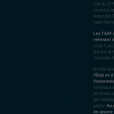
224 du 21 fé
missions, e
statut des 
Saint-Pierr
Les TAAF s
relevant 
loi du 6 ao
à la fois le
Territoire. 
En tant que
l’État et 
l’intermé
nationaux et
de l’ordre 
des libertés
justice.
Au 
en œuvre 