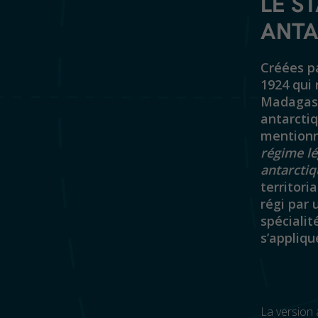
LE S
ANTA
Créées pa
1924 qui 
Madagasca
antarctiq
mentionné
régime lé
antarctiq
territoria
régi par 
spécialit
s’appliqu
La version 