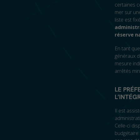
certaines c
mer sur une
liste est fi
administr
réserve n
En tant que 
généraux de
mesure indi
arrêtés mini
LE PRÉF
L’INTÉG
Il est assis
administrati
Celle-ci di
budgétaire.