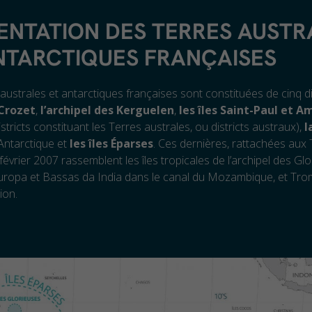
ENTATION DES TERRES AUSTR
NTARCTIQUES FRANÇAISES
australes et antarctiques françaises sont constituées de cinq dis
 Crozet
,
l’archipel des Kerguelen
,
les
îles Saint-Paul et 
istricts constituant les Terres australes, ou districts austraux),
l
Antarctique et
les îles Éparses
. Ces dernières, rattachées aux
 février 2007 rassemblent les îles tropicales de l’archipel des Gl
uropa et Bassas da India dans le canal du Mozambique, et Tro
ion.