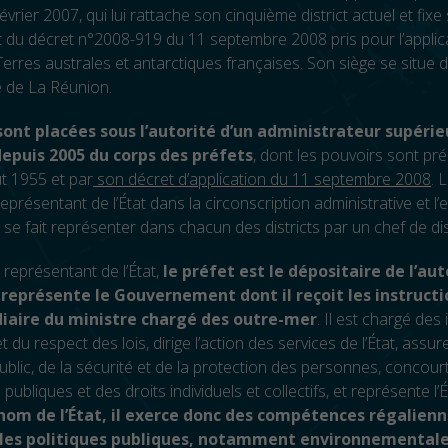
vrier 2007, qui lui rattache son cinquième district actuel et fixe
t du décret n°2008-919 du 11 septembre 2008 pris pour l’applic
Terres australes et antarctiques françaises. Son siège se situe 
e de La Réunion.
ont placées sous l’autorité d’un administrateur supérie
depuis 2005 du corps des préfets
, dont les pouvoirs sont pré
ût 1955 et par
son décret d’application du 11 septembre 2008
. 
 représentant de l’État dans la circonscription administrative et l’
Il se fait représenter dans chacun des districts par un chef de dist
 représentant de l’État,
le préfet est le dépositaire de l’aut
il représente le Gouvernement dont il reçoit les instruct
diaire du ministre chargé des outre-mer
. Il est chargé des 
 du respect des lois, dirige l’action des services de l’État, assur
public, de la sécurité et de la protection des personnes, concour
 publiques et des droits individuels et collectifs, et représente l’
nom de l’État, il exerce donc des compétences régalien
les politiques publiques, notamment environnemental