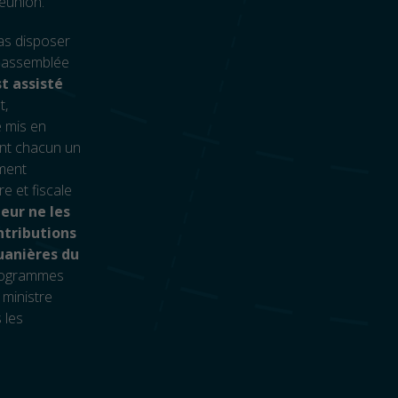
Réunion.
pas disposer
ni assemblée
t assisté
t,
é mis en
ont chacun un
ement
e et fiscale
ieur ne les
ontributions
ouanières du
programmes
 ministre
 les