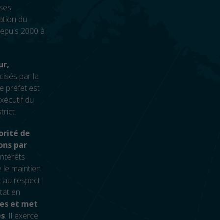
 ses
ation du
depuis 2000 à
ur,
cisés par la
Le préfet est
exécutif du
rict.
orité de
ions par
intérêts
e le maintien
t au respect
État en
nes et met
es
. Il exerce