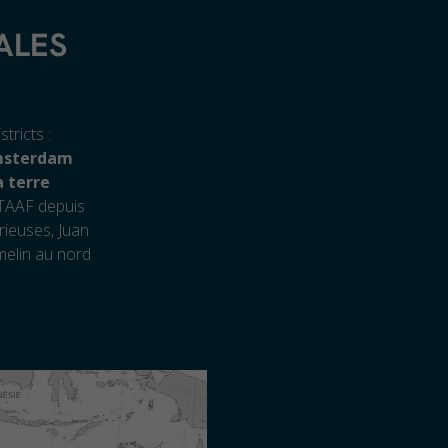
ALES
tricts :
Amsterdam
a terre
 TAAF depuis
orieuses, Juan
melin au nord