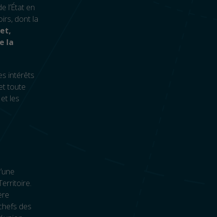
 l’État en
irs, dont la
et,
e la
es intérêts
et toute
et les
d’une
erritoire.
ère
 chefs des