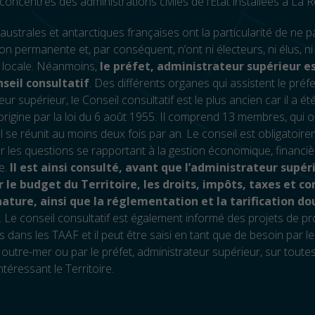
concentrés des administrations civiles de l’Etat installées à La 
australes et antarctiques françaises ont la particularité de ne 
on permanente et, par conséquent, n’ont ni électeurs, ni élus, 
 locale. Néanmoins,
le préfet, administrateur supérieur es
seil consultatif
. Des différents organes qui assistent le préfe
ur supérieur, le Conseil consultatif est le plus ancien car il a ét
’origine par la loi du 6 août 1955. Il comprend 13 membres, qui 
Il se réunit au moins deux fois par an. Le conseil est obligatoir
r les questions se rapportant à la gestion économique, financièr
re.
Il est ainsi consulté, avant que l’administrateur supér
r le budget du Territoire, les droits, impôts, taxes et c
ature, ainsi que la réglementation et la tarification d
. Le conseil consultatif est également informé des projets de 
es dans les TAAF et il peut être saisi en tant que de besoin par le
outre-mer ou par le préfet, administrateur supérieur, sur toutes
téressant le Territoire.