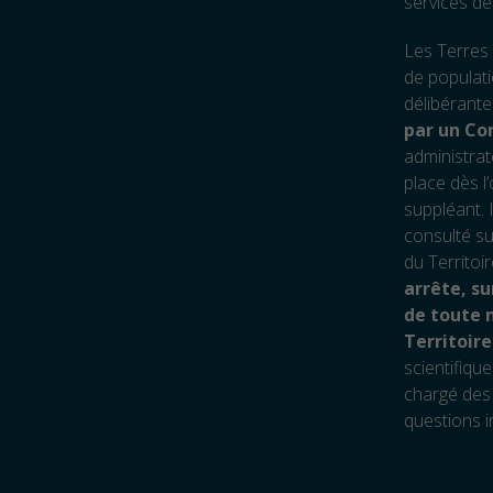
services dé
Les Terres 
de populati
délibérante
par un Con
administrate
place dès l
suppléant. 
consulté su
du Territoi
arrête, su
de toute n
Territoire
scientifiqu
chargé des 
questions in