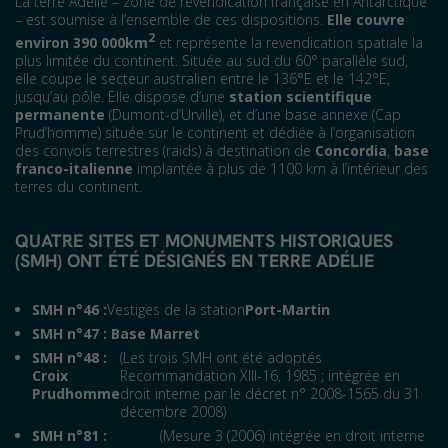
La terre Adélie – zone de revendication française en Antarctique
– est soumise à l’ensemble de ces dispositions.
Elle couvre
2
environ 390 000km
et représente la revendication spatiale la
plus limitée du continent. Située au sud du 60° parallèle sud,
elle coupe le secteur australien entre le 136°E et le 142°E,
jusqu’au pôle. Elle dispose d’une
station scientifique
permanente
(Dumont-d’Urville), et d’une base annexe (Cap
Prud’homme) située sur le continent et dédiée à l’organisation
des convois terrestres (raids) à destination de
Concordia
,
base
franco-italienne
implantée à plus de 1100 km à l’intérieur des
terres du continent.
QUATRE SITES ET MONUMENTS HISTORIQUES
(SMH) ONT ÉTÉ DÉSIGNÉS EN TERRE ADÉLIE
SMH n°46 :
Vestiges de la station
Port-Martin
SMH n°47 : Base Marret
SMH n°48 :
(Les trois SMH ont été adoptés
Croix
Recommandation XIII-16, 1985 ; intégrée en
Prudhomme
droit interne par le décret n° 2008-1565 du 31
décembre 2008)
SMH n°81 :
(Mesure 3 (2006) intégrée en droit interne