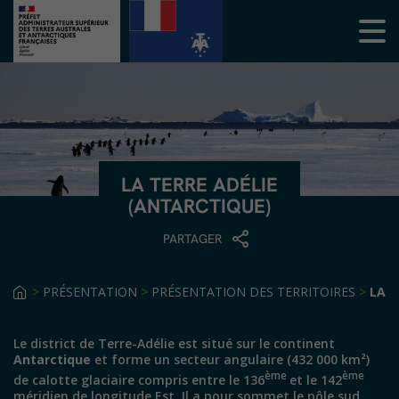
LA TERRE ADÉLIE
(ANTARCTIQUE)
PARTAGER
>
PRÉSENTATION
>
PRÉSENTATION DES TERRITOIRES
>
LA T
Le district de Terre-Adélie est situé sur le continent
Antarctique
et forme un secteur angulaire (432 000 km²)
ème
ème
de calotte glaciaire compris entre le 136
et le 142
méridien de longitude Est. Il a pour sommet le pôle sud