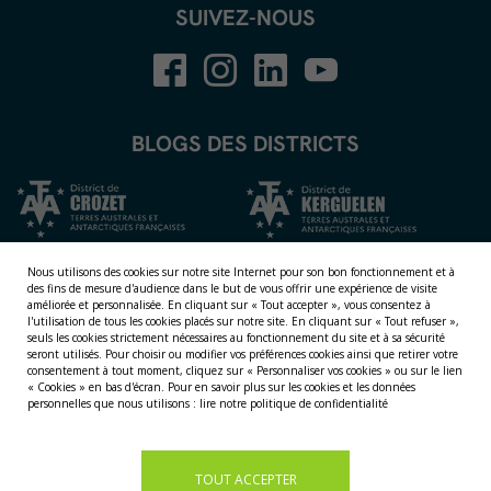
SUIVEZ-NOUS
BLOGS DES DISTRICTS
Nous utilisons des cookies sur notre site Internet pour son bon fonctionnement et à
des fins de mesure d'audience dans le but de vous offrir une expérience de visite
améliorée et personnalisée.
En cliquant sur « Tout accepter », vous consentez à
l'utilisation de tous les cookies placés sur notre site. En cliquant sur « Tout refuser »,
seuls les cookies strictement nécessaires au fonctionnement du site et à sa sécurité
seront utilisés. Pour choisir ou modifier vos préférences cookies ainsi que retirer votre
consentement à tout moment, cliquez sur « Personnaliser vos cookies » ou sur le lien
« Cookies » en bas d'écran. Pour en savoir plus sur les cookies et les données
NOS TERRITOIRES
personnelles que nous utilisons :
lire notre politique de confidentialité
LES ÎLES ÉPARSES
LES ÎLES AUSTRALES
LA TERRE ADÉLIE
TOUT ACCEPTER