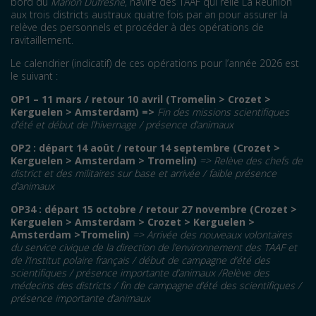
bord du
Marion Dufresne
, navire des TAAF qui relie La Réunion
aux trois districts austraux quatre fois par an pour assurer la
relève des personnels et procéder à des opérations de
ravitaillement.
Le calendrier (indicatif) de ces opérations pour l’année 2026 est
le suivant :
OP1 – 11 mars / retour 10 avril (Tromelin > Crozet >
Kerguelen > Amsterdam) =>
Fin des missions scientifiques
d’été et début de l’hivernage / présence d’animaux
OP2 : départ 14 août / retour 14 septembre (Crozet >
Kerguelen > Amsterdam > Tromelin)
=> Relève des chefs de
district et des militaires sur base et arrivée / faible présence
d’animaux
OP34 : départ 15 octobre / retour 27 novembre (Crozet >
Kerguelen > Amsterdam > Crozet > Kerguelen >
Amsterdam >Tromelin)
=> Arrivée des nouveaux volontaires
du service civique de la direction de l’environnement des TAAF et
de l’Institut polaire français / début de campagne d’été des
scientifiques / présence importante d’animaux /
Relève des
médecins des districts / fin de campagne d’été des scientifiques /
présence importante d’animaux