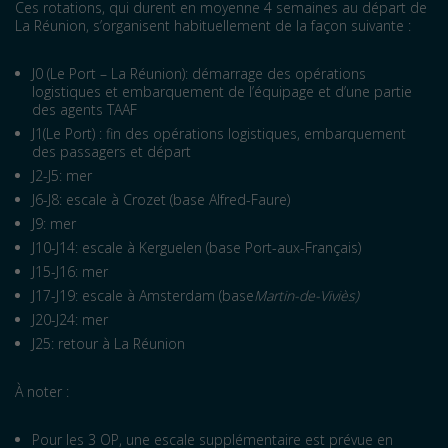
Ces rotations, qui durent en moyenne 4 semaines au départ de
La Réunion, s’organisent habituellement de la façon suivante :
J0 (Le Port – La Réunion): démarrage des opérations
logistiques et embarquement de l’équipage et d’une partie
des agents TAAF
J1(Le Port) : fin des opérations logistiques, embarquement
des passagers et départ
J2-J5: mer
J6-J8: escale à Crozet (base Alfred-Faure)
J9: mer
J10-J14: escale à Kerguelen (base Port-aux-Français)
J15-J16: mer
J17-J19: escale à Amsterdam (base
Martin-de-Viviès)
J20-J24: mer
J25: retour à La Réunion
À noter :
Pour les 3 OP, une escale supplémentaire est prévue en