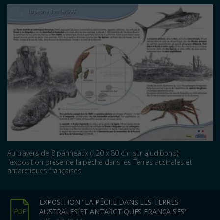
Au travers de 8 panneaux (120 x 80 cm sur aludibond),
l’exposition présente la pêche dans les Terres australes et
antarctiques françaises.
EXPOSITION "LA PÊCHE DANS LES TERRES
AUSTRALES ET ANTARCTIQUES FRANÇAISES"
PDF