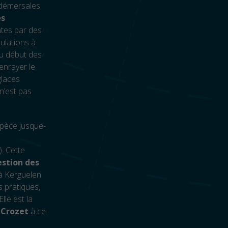
s démersales
es
ntes par des
ulations à
du début des
enrayer le
glaces
n’est pas
spèce jusque-
). Cette
estion des
 à Kerguelen
s pratiques,
lle est la
 Crozet
à ce