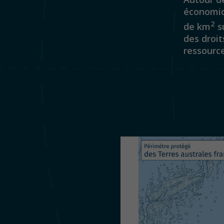
économiq
2
de km
su
des droit
ressource