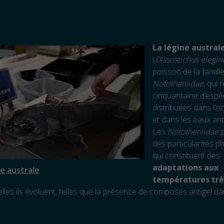
La légine austral
(
Dissostichus elegin
poisson de la famill
Nototheniidae
, qui
cinquantaine d’esp
distribuées dans l’o
et dans les eaux ant
Les
Nototheniidae
p
des particularités p
qui constituent des
adaptations aux
e australe
températures trè
lles ils évoluent, telles que la présence de composés antigel da