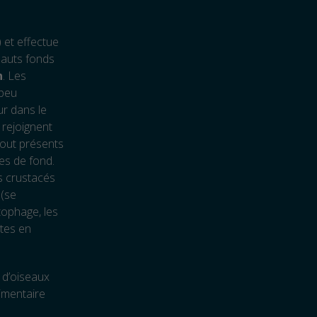
) et effectue
 hauts fonds
n
. Les
 peu
r dans le
 rejoignent
tout présents
es de fond.
s crustacés
 (se
tophage, les
ltes en
s d’oiseaux
limentaire