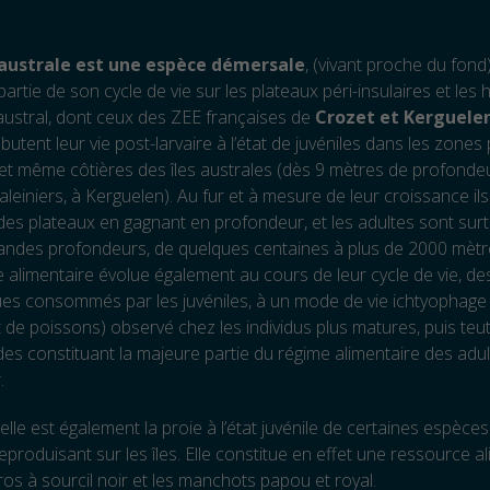
 australe est une espèce démersale
, (vivant proche du fond
partie de son cycle de vie sur les plateaux péri-insulaires et les
austral, dont ceux des ZEE françaises de
Crozet et Kerguele
butent leur vie post-larvaire à l’état de juvéniles dans les zones
t même côtières des îles australes (dès 9 mètres de profondeu
aleiniers, à Kerguelen). Au fur et à mesure de leur croissance ils
des plateaux en gagnant en profondeur, et les adultes sont sur
randes profondeurs, de quelques centaines à plus de 2000 mètr
 alimentaire évolue également au cours de leur cycle de vie, de
es consommés par les juvéniles, à un mode de vie ichtyophage
 de poissons) observé chez les individus plus matures, puis teu
s constituant la majeure partie du régime alimentaire des adu
.
 elle est également la proie à l’état juvénile de certaines espèce
eproduisant sur les îles. Elle constitue en effet une ressource a
tros à sourcil noir et les manchots papou et royal.