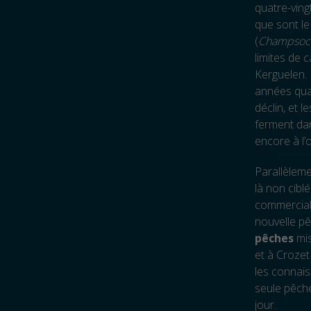
quatre-ving
que sont le
(
Champsoce
limites de 
Kerguelen.
années quat
déclin, et 
ferment dan
encore à l’
Parallèleme
là non cibl
commercialis
nouvelle pê
pêches
mis
et à Crozet
les connais
seule pêche
jour.