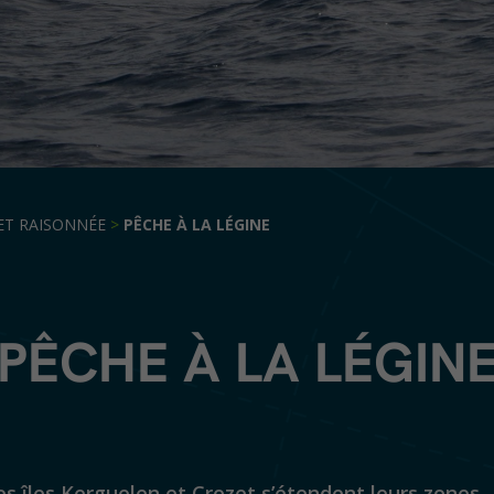
ET RAISONNÉE
>
PÊCHE À LA LÉGINE
PÊCHE À LA LÉGIN
s îles Kerguelen et Crozet s’étendent leurs zones