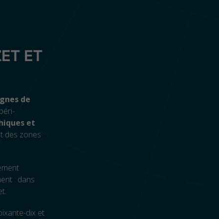
ZET ET
gnes de
péri-
hiques et
et des zones
lement
ment : dans
t.
xante-dix et