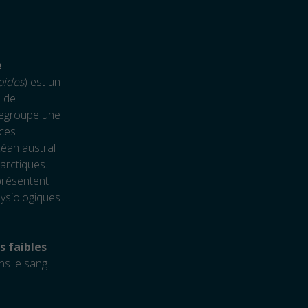
e
oides
) est un
e de
 regroupe une
èces
céan austral
arctiques.
résentent
hysiologiques
s faibles
ns le sang.