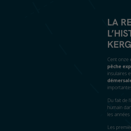
LA R
L’HI
KERG
Cent onze 
pêche exp
insulaires 
démersal
importantes
Du fait de 
humain dans
les années 
Les premiè