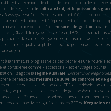
t) utilisent la technique de chalut de fond et ciblent les espèce
 colin de Kerguelen,
le colin austral, et le poisson des glac
phalus gunnari
). Ces pêcheries peu contrôlées et non contrai
capture mènent rapidement à l’épuisement les stocks de ces pop
 La mise en place de premières
mesures de gestion
à partir 
re-vingt (la ZEE française est créée en 1978), ne permet pas d’
les pêcheries de colin de Kerguelen, colin austral et poisson des 
s les années quatre-vingt-dix. La bonne gestion des pêcheries 
ordre du jour.
nt à la fermeture progressive de ces pêcheries une nouvelle e
ée et considérée comme « accessoire » est envisagée pour la
ation, il s’agit de la
légine australe
(
Dissostichus eleginoides
cherie bénéficie des
mesures de suivi, de contrôle et de g
es en place depuis la création de la ZEE, et se développe ainsi
 de façon plus durable, les mesures de gestion évoluant avec le
sances scientifiques et les problématiques environnementales. E
rie encore en activité régulière dans les ZEE de
Kerguelen et