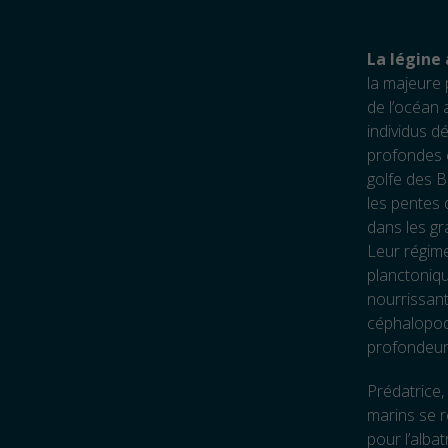
La légine
la majeure 
de l’océan 
individus dé
profondes e
golfe des B
les pentes 
dans les g
Leur régime
planctoniqu
nourrissant
céphalopode
profondeur
Prédatrice,
marins se r
pour l’alba