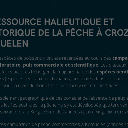
ESSOURCE HALIEUTIQUE ET
STORIQUE DE LA PÊCHE À CRO
UELEN
espèces de poissons y ont été recensées au cours des
campa
loratoire, puis commerciale et scientifique
. Les plateaux 
et leurs accores hébergent la majeure partie des
espèces bent
es
(espèces liées aux fonds marins) présentes dans ces eaux, 
 pour la reproduction et la croissance y ont été identifiées.
l’isolement géographique de ces zones et de l’absence de peup
 les îles australes, la pêche ne s’y est développée que tardive
soixante-dix, à Kerguelen, et les années quatre-vingt-dix à Croze
res campagnes de pêche commerciales à Kerguelen (années soi