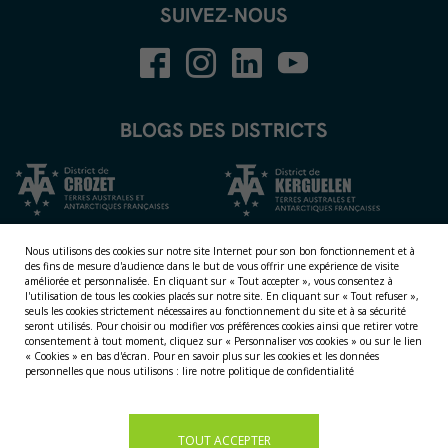
SUIVEZ-NOUS
BLOGS DES DISTRICTS
Nous utilisons des cookies sur notre site Internet pour son bon fonctionnement et à
des fins de mesure d'audience dans le but de vous offrir une expérience de visite
améliorée et personnalisée.
En cliquant sur « Tout accepter », vous consentez à
l'utilisation de tous les cookies placés sur notre site. En cliquant sur « Tout refuser »,
seuls les cookies strictement nécessaires au fonctionnement du site et à sa sécurité
seront utilisés. Pour choisir ou modifier vos préférences cookies ainsi que retirer votre
consentement à tout moment, cliquez sur « Personnaliser vos cookies » ou sur le lien
NOS TERRITOIRES
« Cookies » en bas d'écran. Pour en savoir plus sur les cookies et les données
personnelles que nous utilisons :
lire notre politique de confidentialité
LES ÎLES ÉPARSES
LES ÎLES AUSTRALES
LA TERRE ADÉLIE
TOUT ACCEPTER