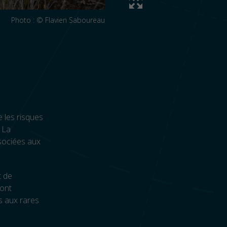
Photo : © Flavien Saboureau
e les risques
. La
ssociées aux
t de
sont
s aux rares