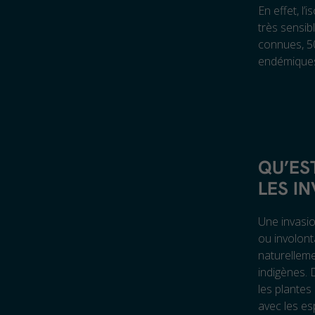
En effet, l’
très sensib
connues, 50
endémiques
QU’ES
LES I
Une invasio
ou involont
naturelleme
indigènes. 
les plantes
avec les es