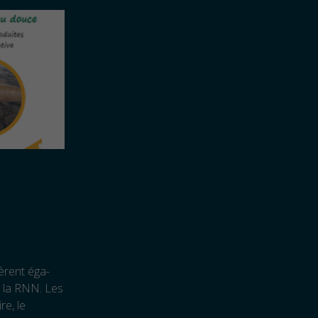
èrent éga­
s la RNN. Les
re, le