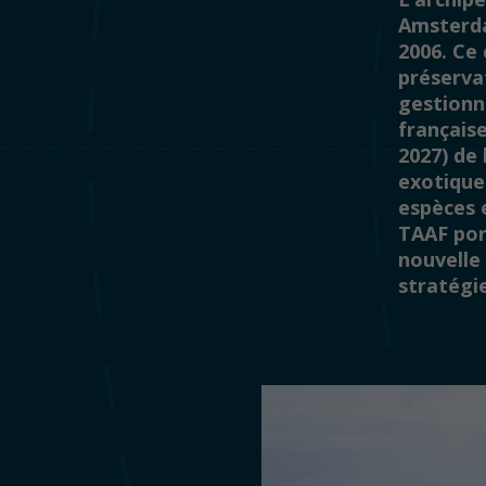
Amsterda
2006. Ce
préservat
gestionna
française
2027) de
exotique
espèces e
TAAF por
nouvelle 
stratégie