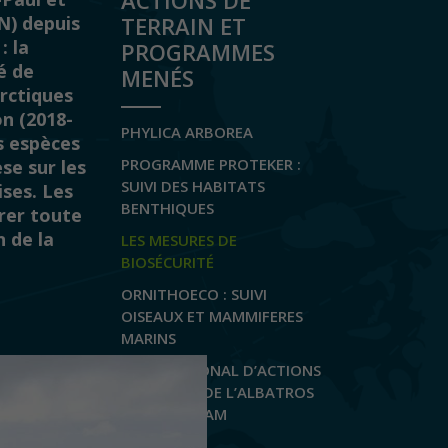
ACTIONS DE
N) depuis
TERRAIN ET
: la
PROGRAMMES
é de
MENÉS
arctiques
on (2018-
PHYLICA ARBOREA
s espèces
PROGRAMME PROTEKER :
se sur les
SUIVI DES HABITATS
ises. Les
BENTHIQUES
rer toute
n de la
LES MESURES DE
BIOSÉCURITÉ
ORNITHOECO : SUIVI
OISEAUX ET MAMMIFERES
MARINS
PLAN NATIONAL D’ACTIONS
EN FAVEUR DE L’ALBATROS
D’AMSTERDAM
PROJET RECI