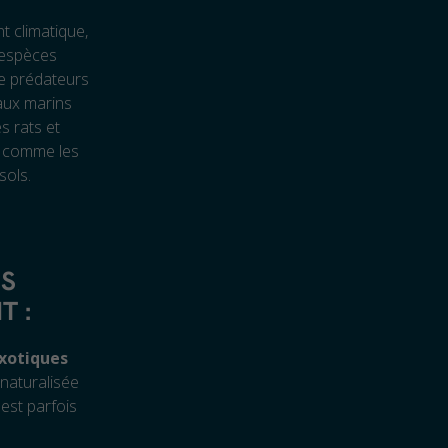
t climatique,
 espèces
de prédateurs
eaux marins
s rats et
es comme les
sols.
ES
T :
exotiques
 naturalisée
 est parfois