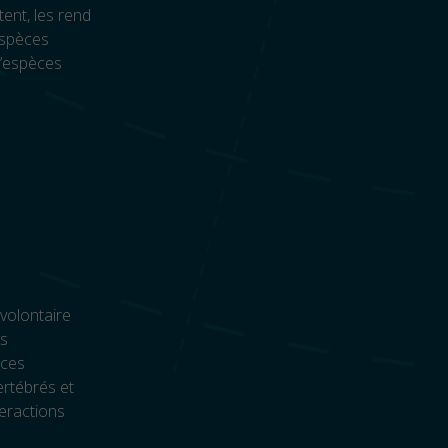
tent, les rend
espèces
d’espèces
volontaire
as
èces
ertébrés et
teractions