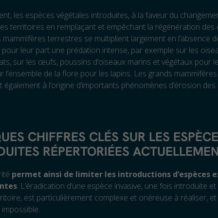
t, les espèces végétales introduites, à la faveur du changemen
les territoires en remplaçant et empêchant la régénération des
s mammifères terrestres se multiplient largement en l’absence 
 pour leur part une prédation intense, par exemple sur les ois
ats, sur les œufs, poussins d’oiseaux marins et végétaux pour le
ur l’ensemble de la flore pour les lapins. Les grands mammifèr
 également à l’origine d’importants phénomènes d’érosion des 
UES CHIFFRES CLÉS SUR LES ESPÈC
DUITES RÉPERTORIÉES ACTUELLEMEN
rité
permet ainsi de limiter les introductions d’espèces 
ntes
. L’éradication d’une espèce invasive, une fois introduite et
ritoire, est particulièrement complexe et onéreuse à réaliser, et
 impossible.