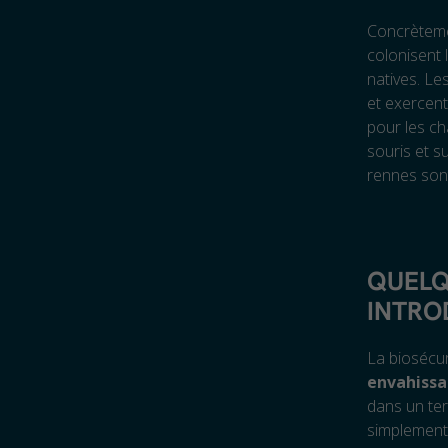
Concrètemen
colonisent 
natives. Le
et exercent
pour les ch
souris et s
rennes sont
QUELQ
INTRO
La biosécu
envahissa
dans un ter
simplement