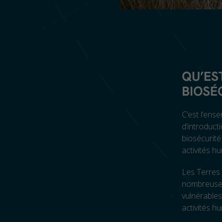
QU’ES
BIOSÉ
C’est l’ens
d’introduct
biosécurité
activités h
Les Terres 
nombreuses
vulnérable
activités h