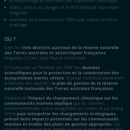
échantillonnage et inventaires des organismes benthiques
vidéos, photos en plongée et en ROV (Véhicule sous-marin
téléguidé)
inventaire de la faune jusqu’à -500m par collecte en micro-
chalutage
OÙ
?
Dans les
trois districts austraux de la réserve naturelle
des Terres australes et antarctiques françaises
:
Kerguelen, Crozet, Saint-Paul et Amsterdam
En fournissant au Territoire des TAAF des
données
scientifiques pour la protection et la conservation des
écosystèmes marins côtiers
, le projet contribue pleinement
à l’atteinte des objectifs d
u plan de gestion de la réserve
naturelle nationale des Terres australes françaises
.
Caractériser
l’impact du changement climatique
sur les
communautés marines implique
que les données
environnementales soient enregistrées en continu et sur le long
terme
pour interpréter les changements écologiques,
prévoir leurs impacts potentiels sur les communautés
marines et établir des plans de gestion appropriés.
Ces
objectifs ne peuvent être atteints que par la mise en place d’un