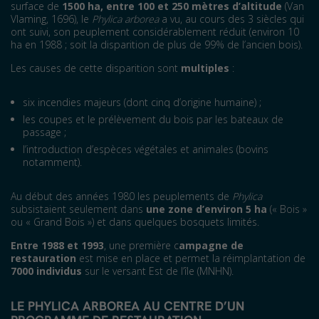
surface de
1500 ha, entre 100 et 250 mètres d’altitude
(Van
Vlaming, 1696), le
Phylica arborea
a vu, au cours des 3 siècles qui
ont suivi, son peuplement considérablement réduit (environ 10
ha en 1988 ; soit la disparition de plus de 99% de l’ancien bois).
Les causes de cette disparition sont
multiples
:
six incendies majeurs (dont cinq d’origine humaine) ;
les coupes et le prélèvement du bois par les bateaux de
passage ;
l’introduction d’espèces végétales et animales (bovins
notamment).
Au début des années 1980 les peuplements de
Phylica
subsistaient seulement dans
une zone d’environ 5 ha
(« Bois »
ou « Grand Bois ») et dans quelques bosquets limités.
Entre 1988 et 1993
, une première c
ampagne de
restauration
est mise en place et permet la réimplantation de
7000 individus
sur le versant Est de l’île (MNHN).
LE
PHYLICA ARBOREA
AU CENTRE D’UN