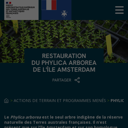
RESTAURATION
DU PHYLICA ARBOREA
DE L'ÎLE AMSTERDAM
PARTAGER
>
ACTIONS DE TERRAIN ET PROGRAMMES MENÉS
>
PHYLICA
Le
Phylica arborea
est le seul arbre indigène de la réserve
naturelle des Terres australes françaises. Il n’est
présent que sur l’île Amsterdam et sur son homologue