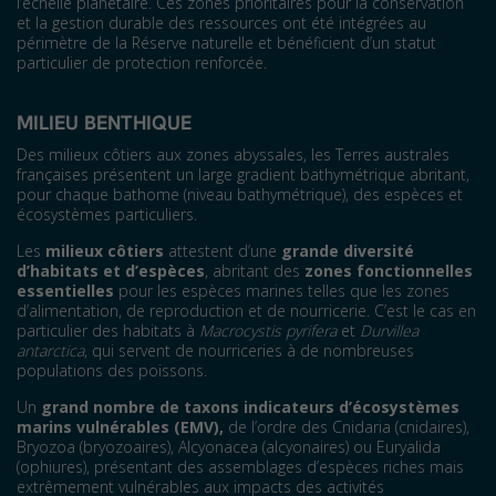
l’échelle planétaire. Ces zones prioritaires pour la conservation
et la gestion durable des ressources ont été intégrées au
périmètre de la Réserve naturelle et bénéficient d’un statut
particulier de protection renforcée.
MILIEU BENTHIQUE
Des milieux côtiers aux zones abyssales, les Terres australes
françaises présentent un large gradient bathymétrique abritant,
pour chaque bathome (niveau bathymétrique), des espèces et
écosystèmes particuliers.
Les
milieux côtiers
attestent d’une
grande diversité
d’habitats et d’espèces
, abritant des
zones fonctionnelles
essentielles
pour les espèces marines telles que les zones
d’alimentation, de reproduction et de nourricerie. C’est le cas en
particulier des habitats à
Macrocystis pyrifera
et
Durvillea
antarctica
, qui servent de nourriceries à de nombreuses
populations des poissons.
Un
grand nombre de taxons indicateurs d’écosystèmes
marins vulnérables (EMV),
de l’ordre des Cnidaria (cnidaires),
Bryozoa (bryozoaires), Alcyonacea (alcyonaires) ou Euryalida
(ophiures), présentant des assemblages d’espèces riches mais
extrêmement vulnérables aux impacts des activités