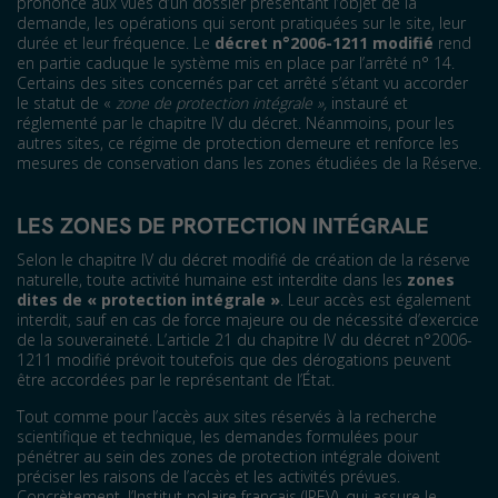
prononce aux vues d’un dossier présentant l’objet de la
demande, les opérations qui seront pratiquées sur le site, leur
durée et leur fréquence. Le
décret n°2006-1211 modifié
rend
en partie caduque le système mis en place par l’arrêté n° 14.
Certains des sites concernés par cet arrêté s’étant vu accorder
le statut de «
zone de protection intégrale »,
instauré et
réglementé par le chapitre IV du décret. Néanmoins, pour les
autres sites, ce régime de protection demeure et renforce les
mesures de conservation dans les zones étudiées de la Réserve.
LES ZONES DE PROTECTION INTÉGRALE
Selon le chapitre IV du décret modifié de création de la réserve
naturelle, toute activité humaine est interdite dans les
zones
dites de «
protection intégrale
»
. Leur accès est également
interdit, sauf en cas de force majeure ou de nécessité d’exercice
de la souveraineté. L’article 21 du chapitre IV du décret n°2006-
1211 modifié prévoit toutefois que des dérogations peuvent
être accordées par le représentant de l’État.
Tout comme pour l’accès aux sites réservés à la recherche
scientifique et technique, les demandes formulées pour
pénétrer au sein des zones de protection intégrale doivent
préciser les raisons de l’accès et les activités prévues.
Concrètement, l’Institut polaire français (IPEV), qui assure le