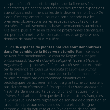
Les premières études et descriptions de la flore des îles
subantarctiques ont été réalisées lors des grandes expéditions
scientifiques, notamment celles de la deuxième moitié du XIXe
siècle. C’est également au cours de cette période que les
premières observations sur les espèces introduites ont été
réalisées. L’établissement des bases permanentes au milieu du
XXe siècle, puis la mise en œuvre de programmes scientifiques,
ont permis d’améliorer les connaissances et de générer des
données de manière plus régulière.
Seules
36 espèces de plantes natives sont dénombrées
dans l’ensemble de la Réserve naturelle
. Parmi celles-ci
peuvent être mentionnées : le chou de Kerguelen (
Pringlea
antiscorbutica
), l’azorelle (
Azorella selago
), et l’acaena (
Acaena
magellanica
). Les pelouses côtières caractérisées par exemple
par la présence de
Crassula moschata
et
Leptinella plumos
,
profitent de la fertilisation apportée par la faune marine. Ces
milieux, marqués par des conditions climatiques et
pédologiques particulièrement contraignantes, ne comportent
pas d’arbre ou d’arbuste – à l’exception du
Phylica arborea
sur
l’île Amsterdam qui profite de conditions climatiques moins
sévères. Seul arbre endémique des Terres australes françaises,
le
phylica
subi une forte régression de son aire de distribution en
raison de la pression des incendies (naturels ou d’origine
anthropiques) du pâturage et de l’exploitation de son bois