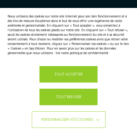
LES TERRES ET MERS AUSTRALES FRANÇAISES,
Nous utilisons des cookies sur notre site Internet pour son bon fonctionnement et à
PATRIMOINE MONDIAL DE L’UNESCO
des fins de mesure d'audience dans le but de vous offrir une expérience de visite
améliorée et personnalisée.
En cliquant sur « Tout accepter », vous consentez à
l'utilisation de tous les cookies placés sur notre site. En cliquant sur « Tout refuser »,
seuls les cookies strictement nécessaires au fonctionnement du site et à sa sécurité
seront utilisés. Pour choisir ou modifier vos préférences cookies ainsi que retirer votre
consentement à tout moment, cliquez sur « Personnaliser vos cookies » ou sur le lien
« Cookies » en bas d'écran. Pour en savoir plus sur les cookies et les données
personnelles que nous utilisons :
lire notre politique de confidentialité
TOUT ACCEPTER
TOUT REFUSER
PERSONNALISER VOS COOKIES