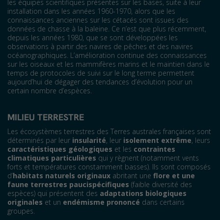
les équipes scientifiques présentes sur les bases, suite à leur
installation dans les années 1960-1970, alors que les
connaissances anciennes sur les cétacés sont issues des
données de chasse à la baleine. Ce n’est que plus récemment,
depuis les années 1980, que se sont développées les
observations à partir des navires de pêches et des navires
océanographiques. L’amélioration continue des connaissances
sur les oiseaux et les mammifères marins et le maintien dans le
temps de protocoles de suivi sur le long terme permettent
aujourd’hui de dégager des tendances d’évolution pour un
certain nombre d’espèces.
MILIEU TERRESTRE
Les écosystèmes terrestres des Terres australes françaises sont
déterminés par leur
insularité
, leur
isolement extrême
, leurs
caractéristiques géologiques
et les
contraintes
climatiques particulières
qui y règnent (notamment vents
forts et températures constamment basses). Ils sont composés
d’
habitats naturels originaux
abritant une
flore et une
faune terrestres paucispécifiques
(faible diversité des
espèces) qui présentent des
adaptations biologiques
originales
et un
endémisme prononcé
dans certains
groupes.