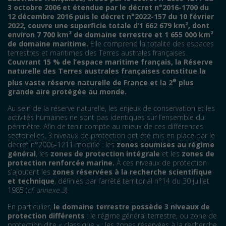
3 octobre 2006 et étendue par le décret n°2016-1700 du
12 décembre 2016 puis le décret n°2022-157 du 10 février
2022, couvre une superficie totale d’1
662 679 km², dont
environ 7 700 km² de domaine terrestre et 1
655 000 km²
de domaine maritime.
Elle comprend la totalité des espaces
terrestres et maritimes des Terres australes françaises.
Couvrant 15 % de l’espace maritime français, la Réserve
naturelle des Terres australes françaises constitue la
e
plus vaste réserve naturelle de France et la 2
plus
grande aire protégée au monde.
Au sein de la réserve naturelle, les enjeux de conservation et les
activités humaines ne sont pas identiques sur l’ensemble du
périmètre. Afin de tenir compte au mieux de ces différences
sectorielles, 3 niveaux de protection ont été mis en place par le
décret n°2006-1211 modifié : les
zones soumises au régime
général
, les
zones de protection intégrale
et les
zones de
protection renforcée marine.
À ces niveaux de protection
s’ajoutent les
zones réservées à la recherche scientifique
et technique
, définies par l’arrêté territorial n°14 du 30 juillet
1985 (
cf. annexe 3
).
En particulier,
le domaine terrestre possède 3 niveaux de
protection différents
: le régime général terrestre, ou zone de
protection dite « classique » ; les zones réservées à la recherche