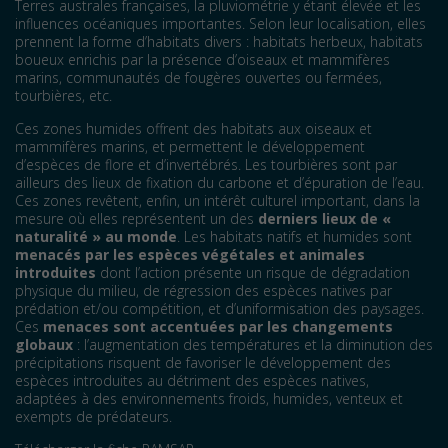
Terres australes françaises, la pluviométrie y étant élevée et les
influences océaniques importantes. Selon leur localisation, elles
prennent la forme d’habitats divers : habitats herbeux, habitats
boueux enrichis par la présence d’oiseaux et mammifères
marins, communautés de fougères ouvertes ou fermées,
tourbières, etc.
Ces zones humides offrent des habitats aux oiseaux et
mammifères marins, et permettent le développement
d’espèces de flore et d’invertébrés. Les tourbières sont par
ailleurs des lieux de fixation du carbone et d’épuration de l’eau.
Ces zones revêtent, enfin, un intérêt culturel important, dans la
mesure où elles représentent un des
derniers lieux de «
naturalité » au monde
. Les habitats natifs et humides sont
menacés par les espèces végétales et animales
introduites
dont l’action présente un risque de dégradation
physique du milieu, de régression des espèces natives par
prédation et/ou compétition, et d’uniformisation des paysages.
Ces
menaces sont accentuées par les changements
globaux
: l’augmentation des températures et la diminution des
précipitations risquent de favoriser le développement des
espèces introduites au détriment des espèces natives,
adaptées à des environnements froids, humides, venteux et
exempts de prédateurs.