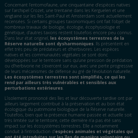
Concernant l’entomofaune, une cinquantaine d’espèces natives
sur l’archipel Crozet, une trentaine dans les Kerguelen et une
vingtaine sur les îles Saint-Paul et Amsterdam sont actuellement
recensées. Si certains groupes taxonomiques ont fait l’objet de
nombreux travaux de biologie, écologie, écophysiologie et
génétique, d’autres taxons restent toutefois encore peu connus.
Dans leur état originel,
les écosystèmes terrestres de la
Réserve naturelle sont dysharmoniques
. Ils présentent en
effet très peu de prédateurs et d’herbivores. Les espèces
natives et les communautés végétales se sont donc
développées sur le territoire sans qu’une pression de prédation
ou d’herbivorie ne s’exercent sur eux, avec une perte progressive
de leurs mécanismes de défense au gré de l’évolution naturelle.
Les écosystèmes terrestres sont simplifiés, ce qui les
rend par ailleurs très vulnérables et sensibles aux
perturbations extérieures
.
L’isolement prononcé des îles et leur découverte tardive ont par
ailleurs largement contribué à la préservation et au bon état
écologique du patrimoine biologique de la Réserve naturelle.
Toutefois, bien que la présence humaine passée et actuelle soit
très limitée sur le territoire, cette dernière n’a pas été sans
impact sur les écosystèmes terrestres. Elle a notamment
conduit à l’introduction d’
espèces animales et végétales qui
ont été introduites sur les îles de manière volontaire ou