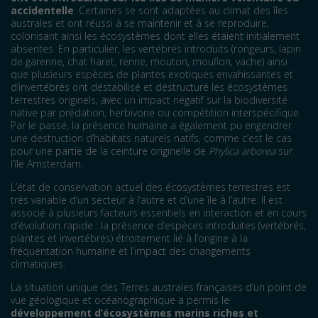
accidentelle
. Certaines se sont adaptées au climat des îles
australes et ont réussi à se maintenir et à se reproduire,
colonisant ainsi les écosystèmes dont elles étaient initialement
absentes. En particulier, les vertébrés introduits (rongeurs, lapin
de garenne, chat haret, renne, mouton, mouflon, vache) ainsi
que plusieurs espèces de plantes exotiques envahissantes et
d’invertébrés ont déstabilisé et déstructuré les écosystèmes
terrestres originels, avec un impact négatif sur la biodiversité
native par prédation, herbivorie ou compétition interspécifique.
Par le passé, la présence humaine a également pu engendrer
une destruction d’habitats naturels natifs, comme c’est le cas
pour une partie de la ceinture originelle de
Phylica arborea
sur
l’île Amsterdam.
L’état de conservation actuel des écosystèmes terrestres est
très variable d’un secteur à l’autre et d’une île à l’autre. Il est
associé à plusieurs facteurs essentiels en interaction et en cours
d’évolution rapide : la présence d’espèces introduites (vertébrés,
plantes et invertébrés) étroitement lié à l’origine à la
fréquentation humaine et l’impact des changements
climatiques.
La situation unique des Terres australes françaises d’un point de
vue géologique et océanographique a permis le
développement d’écosystèmes marins riches et