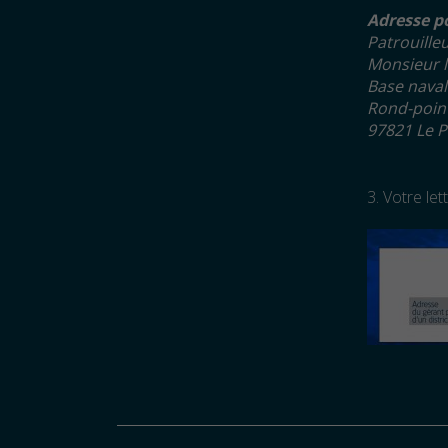
Adresse po
Patrouilleu
Monsieur l
Base naval
Rond-point
97821 Le P
3. Votre le