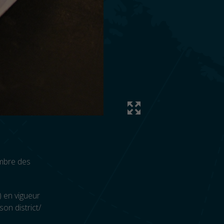
imbre des
) en vigueur
on district/