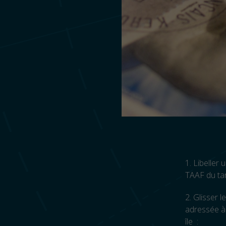
1. Libeller
TAAF du tar
2. Glisser 
adressée à 
île :