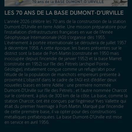
LES 70 ANS DE LA BASE DUMONT-D’URVILLE
L’année 2026 célèbre les 70 ans de la construction de la station
Dumont-D’Urville en terre Adélie. Une mission préparatoire pour
l’installation d’infrastructures françaises en vue de l’Année
Géophysique Internationale (AGI) s’organise dès 1955.
L’événement à portée internationale se déroulera de juillet 1957
à décembre 1958. A cette époque, les bases présentes sur le
district sont la base de Port-Martin (construite en 1950 mais
inoccupée depuis l’incendie de janvier 1952) et la base Marret
(construite en 1952) sur l’île des Pétrels (archipel Pointe-
Géologie), initialement conçue comme un refuge/abri pour
l’étude de la population de manchots empereurs présente à
proximité.L’objectif dans le cadre de l’AGI est d’édifier deux
nouvelles bases en terre Adélie : une première nommée
Dumont-D’Urville sur l’île des Pétrels ; et l’autre nommée Charcot
sur le continent, à plus de 300 km de la côte. La base, comme la
station Charcot, ont été conçues par l’ingénieur Yves Vallette qui
était du premier hivernage à Port-Martin. Marqué par l’incendie
de cette première base, il va opter pour des constructions
métalliques préfabriquées. La base Dumont-D’Urville est mise
en service en avril 1956.