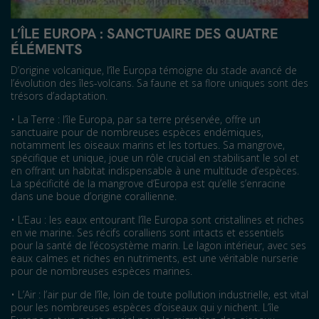
L’ÎLE EUROPA : SANCTUAIRE DES QUATRE
ÉLÉMENTS
D’origine volcanique, l’île Europa témoigne du stade avancé de
l’évolution des îles-volcans. Sa faune et sa flore uniques sont des
trésors d’adaptation.
•
La Terre : l’île Europa, par sa terre préservée, offre un
sanctuaire pour de nombreuses espèces endémiques,
notamment les oiseaux marins et les tortues. Sa mangrove,
spécifique et unique, joue un rôle crucial en stabilisant
le sol et
en offrant un habitat indispensable à une multitude d’espèces.
La spécificité de la mangrove d’Europa est
qu’elle s’enracine
dans une boue d’origine corallienne.
•
L’Eau : les eaux entourant l’île Europa sont cristallines et riches
en vie marine. Ses récifs coralliens sont intacts et
essentiels
pour la santé de l’écosystème marin. Le lagon intérieur, avec ses
eaux calmes et riches en nutriments, est
une véritable nurserie
pour de nombreuses espèces marines.
•
L’Air : l’air pur de l’île, loin de toute pollution industrielle, est vital
pour les nombreuses espèces d’oiseaux qui y
nichent. L’île