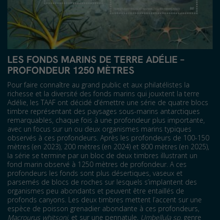
LES FONDS MARINS DE TERRE ADÉLIE –
PROFONDEUR 1250 MÈTRES
Pour faire connaître au grand public et aux philatélistes la
richesse et la diversité des fonds marins qui jouxtent la terre
Adélie, les TAAF ont décidé d’émettre une série de quatre blocs
timbre représentant des paysages sous-marins antarctiques
remarquables, chaque fois à une profondeur plus importante,
avec un focus sur un ou deux organismes marins typiques
observés à ces profondeurs. Après les profondeurs de 100-150
mètres (en 2023), 200 mètres (en 2024) et 800 mètres (en 2025),
la série se termine par un bloc de deux timbres illustrant un
fond marin observé à 1250 mètres de profondeur. A ces
profondeurs les fonds sont plus désertiques, vaseux et
parsemés de blocs de roches sur lesquels s’implantent des
organismes peu abondants et peuvent être entaillés de
profonds canyons. Les deux timbres mettent l’accent sur une
espèce de poisson grenadier abondante à ces profondeurs,
Macrourus
whitsoni
, et sur une pennatule,
Umbellula
sp
.
genre