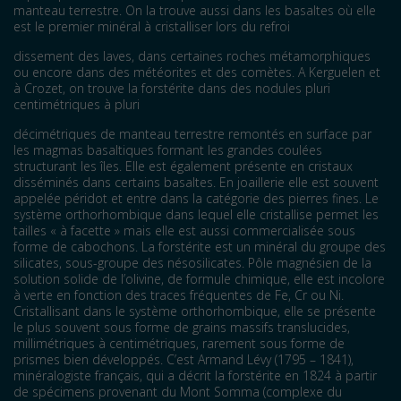
manteau terrestre. On la trouve aussi dans les basaltes où elle
est le premier minéral à cristalliser lors du refroi
dissement des laves, dans certaines roches métamorphiques
ou encore dans des météorites et des comètes. A Kerguelen et
à Crozet, on trouve la forstérite dans des nodules pluri
centimétriques à pluri
décimétriques de manteau terrestre remontés en surface par
les magmas basaltiques formant les grandes coulées
structurant les îles. Elle est également présente en cristaux
disséminés dans certains basaltes. En joaillerie elle est souvent
appelée péridot et entre dans la catégorie des pierres fines. Le
système orthorhombique dans lequel elle cristallise permet les
tailles « à facette » mais elle est aussi commercialisée sous
forme de cabochons. La forstérite est un minéral du groupe des
silicates, sous-groupe des nésosilicates. Pôle magnésien de la
solution solide de l’olivine, de formule chimique, elle est incolore
à verte en fonction des traces fréquentes de Fe, Cr ou Ni.
Cristallisant dans le système orthorhombique, elle se présente
le plus souvent sous forme de grains massifs translucides,
millimétriques à centimétriques, rarement sous forme de
prismes bien développés. C’est Armand Lévy (1795 – 1841),
minéralogiste français, qui a décrit la forstérite en 1824 à partir
de spécimens provenant du Mont Somma (complexe du