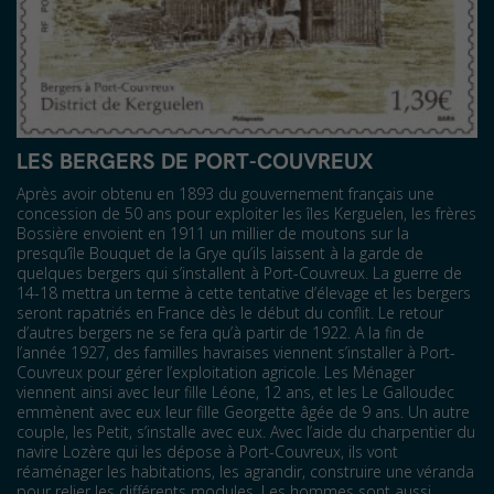
LES BERGERS DE PORT-COUVREUX
Après avoir obtenu en 1893 du gouvernement français une
concession de 50 ans pour exploiter les îles Kerguelen, les frères
Bossière envoient en 1911 un millier de moutons sur la
presqu’île Bouquet de la Grye qu’ils laissent à la garde de
quelques bergers qui s’installent à Port-Couvreux. La guerre de
14-18 mettra un terme à cette tentative d’élevage et les bergers
seront rapatriés en France dès le début du conflit. Le retour
d’autres bergers ne se fera qu’à partir de 1922. A la fin de
l’année 1927, des familles havraises viennent s’installer à Port-
Couvreux pour gérer l’exploitation agricole. Les Ménager
viennent ainsi avec leur fille Léone, 12 ans, et les Le Galloudec
emmènent avec eux leur fille Georgette âgée de 9 ans. Un autre
couple, les Petit, s’installe avec eux. Avec l’aide du charpentier du
navire Lozère qui les dépose à Port-Couvreux, ils vont
réaménager les habitations, les agrandir, construire une véranda
pour relier les différents modules. Les hommes sont aussi