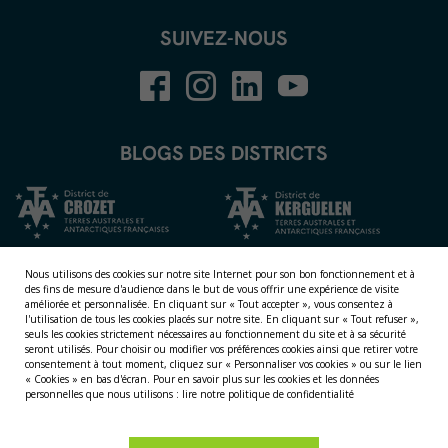
SUIVEZ-NOUS
BLOGS DES DISTRICTS
Nous utilisons des cookies sur notre site Internet pour son bon fonctionnement et à
des fins de mesure d'audience dans le but de vous offrir une expérience de visite
améliorée et personnalisée.
En cliquant sur « Tout accepter », vous consentez à
l'utilisation de tous les cookies placés sur notre site. En cliquant sur « Tout refuser »,
seuls les cookies strictement nécessaires au fonctionnement du site et à sa sécurité
seront utilisés. Pour choisir ou modifier vos préférences cookies ainsi que retirer votre
consentement à tout moment, cliquez sur « Personnaliser vos cookies » ou sur le lien
NOS TERRITOIRES
« Cookies » en bas d'écran. Pour en savoir plus sur les cookies et les données
personnelles que nous utilisons :
lire notre politique de confidentialité
LES ÎLES ÉPARSES
LES ÎLES AUSTRALES
LA TERRE ADÉLIE