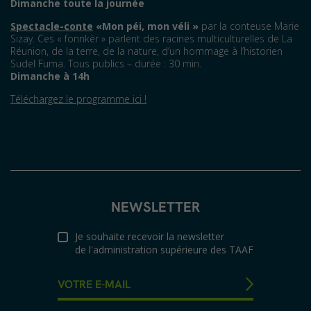
Dimanche toute la journée
Spectacle-conte
«
Mon p
é
i, mon v
é
li
»
par la conteuse Marie
Sizay. Ces « fonnkèr » parlent des racines multiculturelles de La
Réunion, de la terre, de la nature, d’un hommage à l’historien
Sudel Fuma. Tous publics – durée : 30 min.
Dimanche à 14h
Téléchargez le programme ici !
NEWSLETTER
Je souhaite recevoir la newsletter
de l'administration supérieure des TAAF