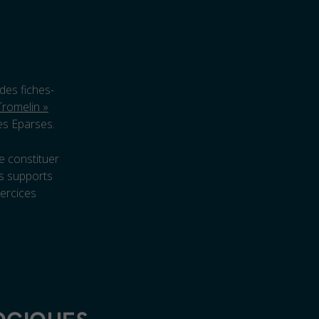
des fiches-
 Tromelin »
les Eparses.
e constituer
s supports
xercices