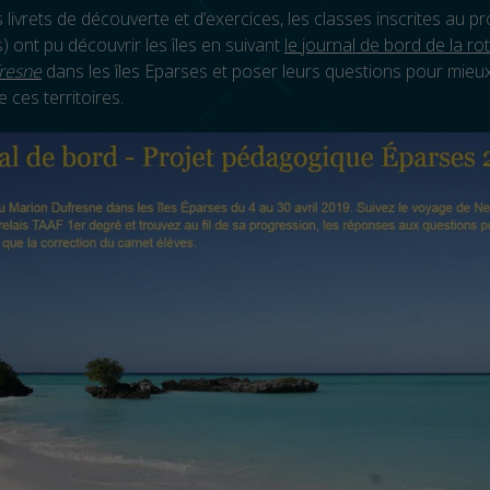
 livrets de découverte et d’exercices, les classes inscrites au pr
) ont pu découvrir les îles en suivant
le journal de bord de la ro
resne
dans les îles Eparses et poser leurs questions pour mieu
ces territoires.