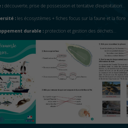
 :
découverte, prise de possession et tentative d’exploitation…
ersité :
les écosystèmes + fiches focus sur la faune et la flore
loppement durable :
protection et gestion des déchets…