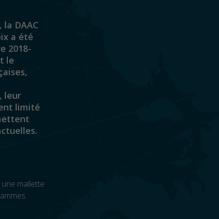
, la DAAC
ix a été
re 2018-
t le
çaises,
 leur
ent limité
mettent
ctuelles.
 une mallette
ogrammes