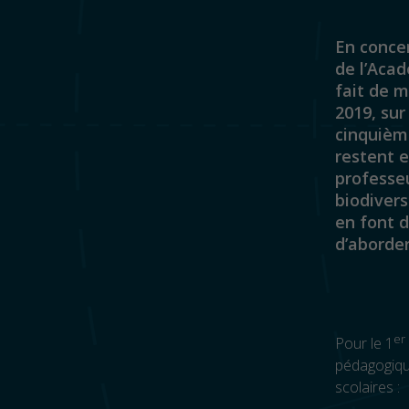
En conce
de l’Acad
fait de m
2019, sur
cinquième
restent 
professeu
biodivers
en font d
d’aborde
er
Pour le 1
pédagogique
scolaires :