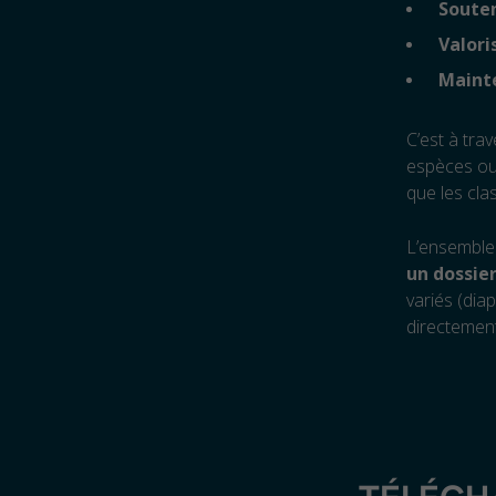
Souten
Valori
Maint
C’est à tra
espèces o
que les cla
L’ensemble 
un dossie
variés (dia
directement