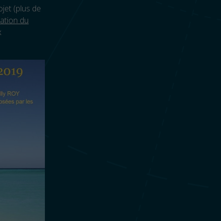
ojet (plus de
tation du
x