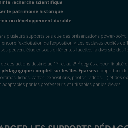
ir la recherche scientifique
ser le patrimoine historique
enir un développement durable
vers plusieurs supports tels que des présentations power-point, 
u encore
l’exploitation de l’exposition « Les esclaves oubliés de
sses peuvent étudier sous différentes facettes la diversité des î
er
nd
de ces actions destiné au 1
et au 2
degrés a pour finalité d
r pédagogique complet sur les îles Eparses
comportant de
poramas, fiches, cartes, expositions, photos, vidéos, …) et des e
 adaptables par les professeurs et utilisables par les élèves.