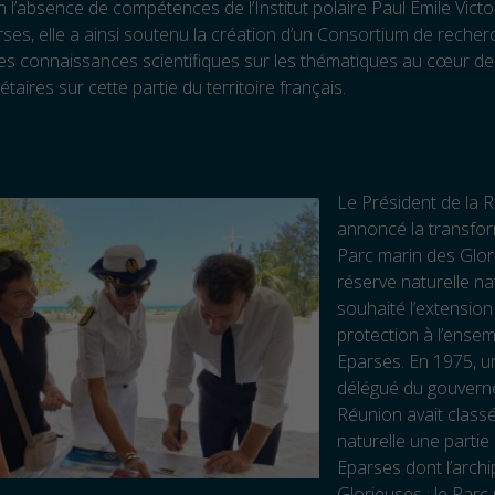
 En l’absence de compétences de l’Institut polaire Paul Emile Vict
arses, elle a ainsi soutenu la création d’un Consortium de reche
es connaissances scientifiques sur les thématiques au cœur d
taires sur cette partie du territoire français.
Le Président de la 
annoncé la transfo
Parc marin des Glor
réserve naturelle nat
souhaité l’extension
protection à l’ensem
Eparses. En 1975, u
délégué du gouvern
Réunion avait class
naturelle une partie 
Eparses dont l’archi
Glorieuses ; le Parc