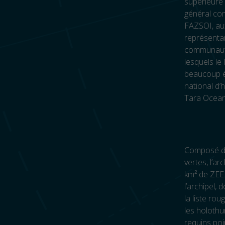
supérieure
général co
FAZSOI, au
représentan
communauté
lesquels le
beaucoup 
national d’
Tara Ocean,
Composé de 
vertes, l’a
km² de ZEE.
l’archipel,
la liste ro
les holothu
requins poi