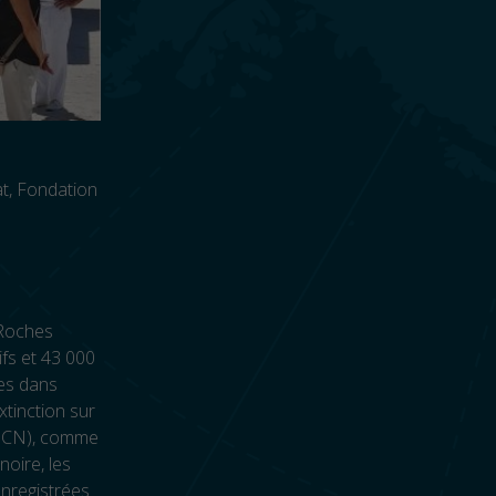
at, Fondation
 Roches
ifs et 43 000
ces dans
xtinction sur
(UICN), comme
noire, les
enregistrées