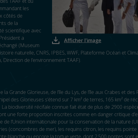
 des TAAF et du
mmandant les
x côtés de
ts de la
 scientifique avec
 Président a
Afficher l'image
échangé (Museum
histoire naturelle, CNRS, IPBES, WWF, Plateforme Océan et Clim
 Direction de l’environnement TAAF).
la Grande Glorieuse, de l’île du Lys, de l’île aux Crabes et des
rchipel des Glorieuses s’étend sur 7 km² de terres, 165 km² de réc
 La biodiversité récifale connue fait état de plus de 2900 espè
 dont une forte proportion inscrites comme en danger critique d’e
uge de l’Union internationale pour la conservation de la nature 
ries (concombres de mer), les requins citron, les requins pointe 
nte blanche ou encore la tortue verte, dont 2.500 pontes sont 