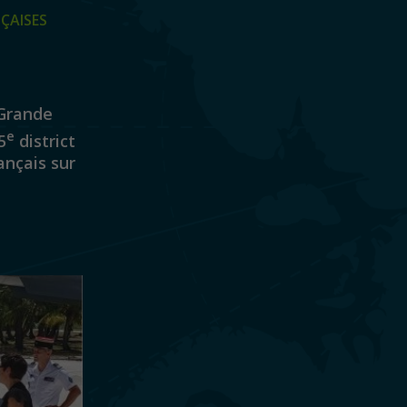
ÇAISES
 Grande
e
5
district
ançais sur