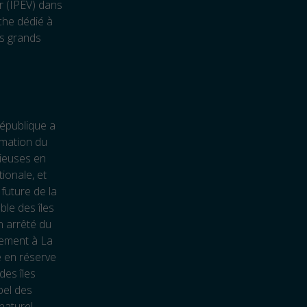
or (IPEV) dans
rche dédié à
es grands
République a
rmation du
ieuses en
ionale, et
 future de la
ble des îles
n arrêté du
ement à La
é en réserve
des îles
pel des
 naturel