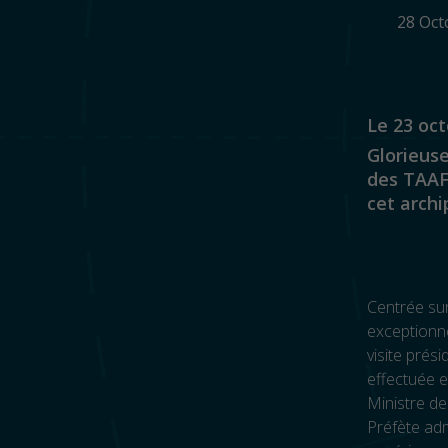
28 Oc
Le 23 oct
Glorieuse
des TAAF.
cet archi
Centrée sur
exceptionne
visite prési
effectuée 
Ministre de
Préfète adm