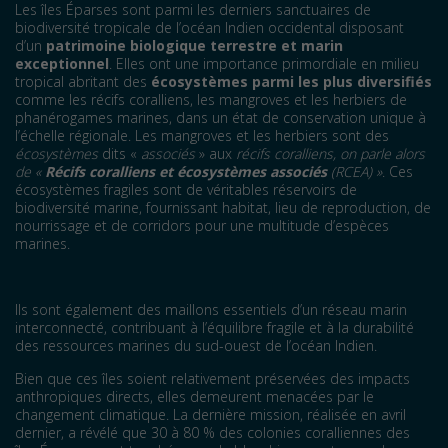
Les îles Éparses sont parmi les derniers sanctuaires de
biodiversité tropicale de l’océan Indien occidental disposant
d’un
patrimoine biologique terrestre et marin
exceptionnel
. Elles ont une importance primordiale en milieu
tropical abritant des
écosystèmes parmi les plus diversifiés
comme les récifs coralliens, les mangroves et les herbiers de
phanérogames marines, dans un état de conservation unique à
l’échelle régionale. Les mangroves et les herbiers sont des
écosystèmes
dits «
associés
» aux
récifs coralliens, on parle alors
de «
Récifs coralliens et écosystèmes associés
(RCEA)
»
. Ces
écosystèmes fragiles sont de véritables réservoirs de
biodiversité marine, fournissant habitat, lieu de reproduction, de
nourrissage et de corridors pour une multitude d’espèces
marines.
Ils sont également des maillons essentiels d’un réseau marin
interconnecté, contribuant à l’équilibre fragile et à la durabilité
des ressources marines du sud-ouest de l’océan Indien.
Bien que ces îles soient relativement préservées des impacts
anthropiques directs, elles demeurent menacées par le
changement climatique. La dernière mission, réalisée en avril
dernier, a révélé que 30 à 80 % des colonies coralliennes des