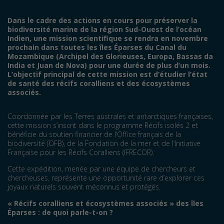
Dans le cadre des actions en cours pour préserver la
biodiversité marine de la région Sud-Ouest de l’océan
Indien, une mission scientifique se rendra en novembre
prochain dans toutes les îles Éparses du Canal du
Mozambique (Archipel des Glorieuses, Europa, Bassas da
India et Juan de Nova) pour une durée de plus d’un mois.
L’objectif principal de cette mission est d’étudier l’état
de santé des récifs coralliens et des écosystèmes
associés.
Coordonnée par les Terres australes et antarctiques françaises,
cette mission s’inscrit dans le programme Récifs isolés 2 et
bénéficie du soutien financier de l’Office français de la
biodiversité (OFB), de la Fondation de la mer et de l’Initiative
Française pour les Récifs Coralliens (IFRECOR).
Cette expédition, menée par une équipe de chercheurs et
chercheuses, représente une opportunité rare d’explorer ces
joyaux naturels souvent méconnus et protégés.
«
R
é
cifs coralliens et
é
cosyst
è
mes associés
» des îles
Éparses
: de quoi parle-t-on
?