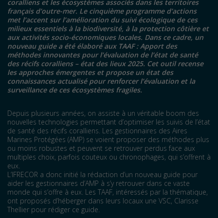
coralliens et les écosystèmes associés dans les territoires
français d’outre-mer. Le cinquième programme d’actions
met l’accent sur l’amélioration du suivi écologique de ces
milieux essentiels à la biodiversité, à la protection côtière et
aux activités socio-économiques locales. Dans ce cadre, un
nouveau guide a été élaboré aux TAAF :
Apport des
méthodes innovantes pour l’évaluation de l’état de santé
des récifs coralliens – état des lieux 2025
. Cet outil recense
les approches émergentes et propose un état des
connaissances actualisé pour renforcer l’évaluation et la
surveillance de ces écosystèmes fragiles.
Depuis plusieurs années, on assiste à un véritable boom des
nouvelles technologies permettant d’optimiser les suivis de l’état
de santé des récifs coralliens. Les gestionnaires des Aires
Marines Protégées (AMP) se voient proposer des méthodes plus
ou moins robustes et peuvent se retrouver perdus face aux
multiples choix, parfois couteux ou chronophages, qui s’offrent à
eux.
L’IFRECOR a donc initié la rédaction d’un nouveau guide pour
aider les gestionnaires d’AMP à s’y retrouver dans ce vaste
monde qui s’offre à eux. Les TAAF, intéressés par la thématique,
ont proposés d’héberger dans leurs locaux une VSC, Clarisse
Thellier pour rédiger ce guide.