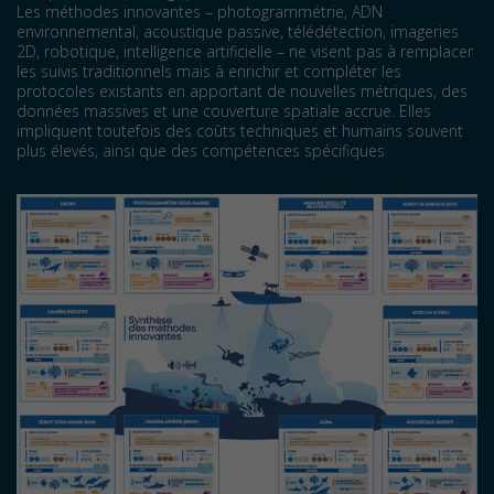
Les méthodes innovantes – photogrammétrie, ADN
environnemental, acoustique passive, télédétection, imageries
2D, robotique, intelligence artificielle – ne visent pas à remplacer
les suivis traditionnels mais à enrichir et compléter les
protocoles existants en apportant de nouvelles métriques, des
données massives et une couverture spatiale accrue. Elles
impliquent toutefois des coûts techniques et humains souvent
plus élevés, ainsi que des compétences spécifiques