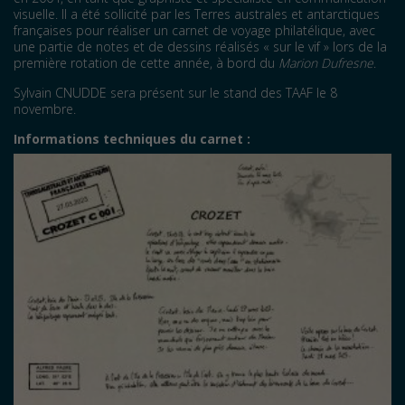
visuelle. Il a été sollicité par les Terres australes et antarctiques
françaises pour réaliser un carnet de voyage philatélique, avec
une partie de notes et de dessins réalisés « sur le vif » lors de la
première rotation de cette année, à bord du
Marion Dufresne
.
Sylvain CNUDDE sera présent sur le stand des TAAF le 8
novembre.
Informations techniques du carnet :