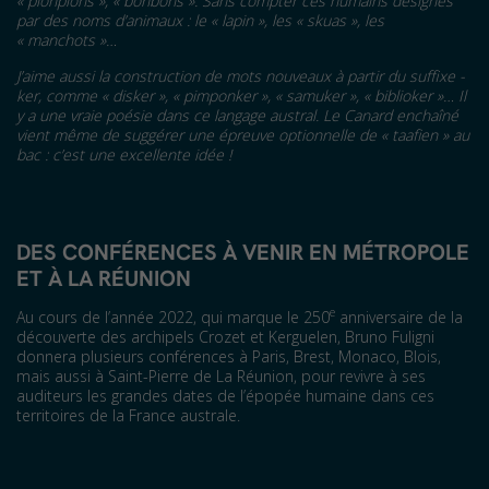
«
plonplons
», «
bonbons
»
. Sans compter ces humains désignés
par des noms d’animaux
: le
«
lapin
»
, les
«
skuas
»
, les
«
manchots
»…
J’aime aussi la construction de mots nouveaux à partir du suffixe -
ker, comme «
disker
»
,
«
pimponker
»
,
«
samuker
»
,
«
biblioker
»…
Il
y a une vraie poésie dans ce langage austral. Le Canard enchaîné
vient même de suggérer une épreuve optionnelle de «
taafien
»
au
bac
: c
’
est une excellente id
é
e
!
DES CONFÉRENCES À VENIR EN MÉTROPOLE
ET À LA RÉUNION
e
Au cours de l’année 2022, qui marque le 250
anniversaire de la
découverte des archipels Crozet et Kerguelen, Bruno Fuligni
donnera plusieurs conférences à Paris, Brest, Monaco, Blois,
mais aussi à Saint-Pierre de La Réunion, pour revivre à ses
auditeurs les grandes dates de l’épopée humaine dans ces
territoires de la France australe.