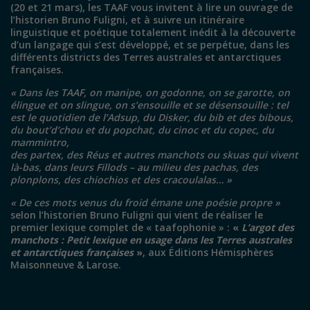
(20 et 21 mars), les TAAF vous invitent à lire un ouvrage de
l’historien Bruno Fuligni, et à suivre un itinéraire
linguistique et poétique totalement inédit à la découverte
d’un langage qui s’est développé, et se perpétue, dans les
différents districts des Terres australes et antarctiques
françaises.
«
Dans les TAAF, on manipe, on godonne, on se garotte, on
élingue et on slingue, on s’ensouille et se désensouille : tel
est le quotidien de l’Adsup, du Disker, du bib et des bibous,
du bout’d’chou et du popchat, du cinoc et du copec, du
mammintro,
des partex, des Réus et autres manchots ou skuas qui vivent
là-bas, dans leurs Fillods – au milieu des pachas, des
plonplons, des chiochios et des cracoulalas…
»
«
De ces mots venus du froid émane une poésie propre
»
selon l’historien Bruno Fuligni qui vient de réaliser le
premier lexique complet de « taafophonie » :
«
L’argot des
manchots : Petit lexique en usage dans les Terres australes
et antarctiques françaises
»
, aux Éditions Hémisphères
Maisonneuve & Larose.