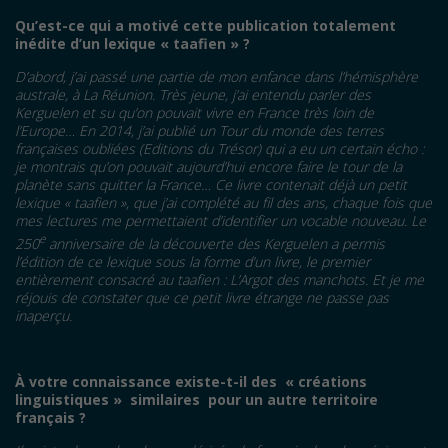
Qu’est-ce qui a motivé cette publication totalement
inédite d’un lexique «
taafien
»
?
D’abord, j’ai passé une partie de mon enfance dans l’hémisphère
australe, à La Réunion. Très jeune, j’ai entendu parler des
Kerguelen et su qu’on pouvait vivre en France très loin de
l’Europe… En 2014, j’ai publié un Tour du monde des terres
françaises oubliées (Editions du Trésor) qui a eu un certain écho
:
je montrais qu’on pouvait aujourd’hui encore faire le tour de la
planète sans quitter la France… Ce livre contenait déjà un petit
lexique «
taafien
»
, que j’ai complété au fil des ans, chaque fois que
mes lectures me permettaient d’identifier un vocable nouveau. Le
e
250
anniversaire de la découverte des Kerguelen a permis
l’édition de ce lexique sous la forme d’un livre, le premier
entièrement consacré au taafien
: L’Argot des manchots. Et je me
réjouis de constater que ce petit livre étrange ne passe pas
inaperçu.
À
votre connaissance existe-t-il des
«
cr
é
ations
linguistiques
»
similaires
pour un autre territoire
français
?