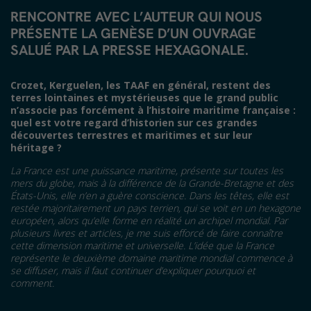
RENCONTRE AVEC L’AUTEUR QUI NOUS
PRÉSENTE LA GENÈSE D’UN OUVRAGE
SALUÉ PAR LA PRESSE HEXAGONALE.
Crozet, Kerguelen, les TAAF en général,
restent des
terres lointaines et myst
é
rieuses que le grand public
n’associe pas forc
é
ment
à
l’histoire maritime fran
ç
aise
:
quel est votre regard d
’
historien sur
ces grandes
d
é
couvertes terrestres et maritimes
et sur leur
héritage
?
La France est une puissance maritime, présente sur toutes les
mers du globe, mais à la différence de la Grande-Bretagne et des
É
tats-Unis, elle n’en a guère conscience. Dans les têtes, elle est
restée majoritairement un pays terrien, qui se voit en un hexagone
européen, alors qu’elle forme en réalité un archipel mondial. Par
plusieurs livres et articles, je me suis efforcé de faire connaître
cette dimension maritime et universelle. L’idée que la France
représente le deuxième domaine maritime mondial commence à
se diffuser, mais il faut continuer d’expliquer pourquoi et
comment.