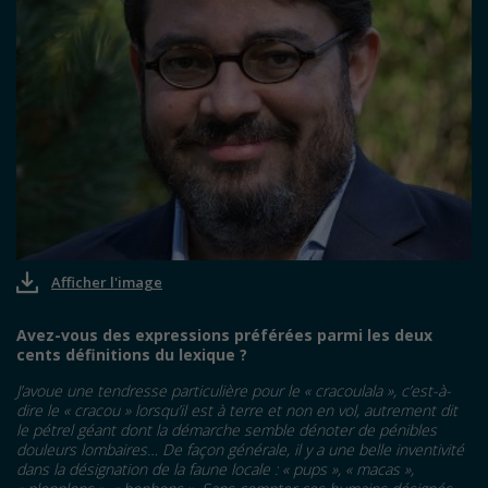
Afficher l'image
Avez-vous des expressions préférées parmi les
deux
cents
d
é
finitions du lexique ?
J’avoue une tendresse particulière pour le «
cracoulala
»
, c
’
est-
à
-
dire le
«
cracou
»
lorsqu
’
il est
à
terre et non en vol, autrement dit
le p
é
trel g
é
ant dont la d
é
marche semble d
é
noter de p
é
nibles
douleurs lombaires
…
De fa
ç
on g
é
n
é
rale, il y a une belle inventivit
é
dans la désignation de la faune locale
: «
pups
»
, «
macas
»
,