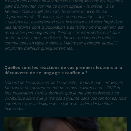
Il existe des parlers locaux dérivés du français dans les régions et
pays d’outre-mer, comme ce qu’on appelle «
le cr
é
ole
»
à
La
R
é
union. Mais il s
’
agit de mots, tournures et accents qui
s
’
apprennent d
è
s l
’
enfance, dans une population stable. Le
«
taafien
»
est exceptionnel dans la mesure o
ù
il s
’
est forg
é
dans
des territoires dont la population, tr
è
s faible num
é
riquement, est
renouvel
é
e p
é
riodiquement. Il est un cas interm
é
diaire, et sans
doute unique, entre un dialecte local et un jargon de métier,
comme celui en vigueur dans la Marine par exemple, auquel il
emprunte d’ailleurs quelques termes.
Quelles sont les réactions de vos premiers lecteurs à la
découverte de ce langage «
taafien
»
?
D’abord de la surprise et de la curiosité, d’autant que certains en
Métropole découvrent en même temps l’existence des TAAF et
leur localisation. Parfois étonnés que je me sois intéressé à ce
vocabulaire alors que je n’ai pas séjourné dans ces territoires, tous
admettent que ce lexique les a fait rêver à des destinations
inattendues.