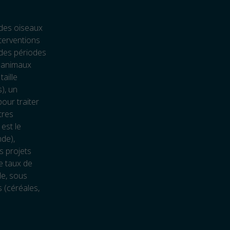
 des oiseaux
terventions
 des périodes
s animaux
taille
), un
our traiter
tres
est le
nde),
s projets
e taux de
de, sous
 (céréales,