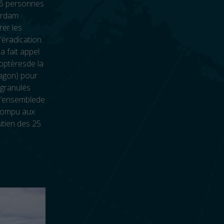
16 personnes
terdam
rer les
l’éradication
a fait appel
optèresde la
agon) pour
 granulés
 l’ensemblede
 rompu aux
utien des 25