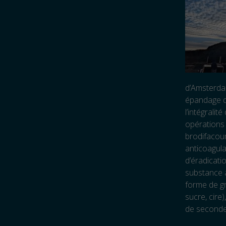
d’Amsterdam
épandage du
l’intégralit
opérations 
brodifacoum
anticoagula
d’éradicati
substance a
forme de g
sucre, cire)
de seconde