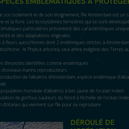
SPÈCES EMBLÉMATIQUES À PROTÉGE
e son isolement et de son éloignement, l’île Amsterdam est un 
ne et la flore. Les écosystèmes terrestres qui se sont dévelop
climatiques particulières présentent des caractéristiques uniqu
icité et des adaptations originales :
es à fleurs autochtones dont 2 endémiques strictes à Amsterda
utochtone : le Phylica arborea, seul arbre indigène des Terres a
es d’insectes identifées comme endémiques
s d’oiseaux marins reproducteurs
eproduction de l’albatros d’Amsterdam, espèce endémique d’albat
nde
 population mondiale d’albatros à bec jaune de l’océan Indien
ulation de gorfous sauteurs du Nord à l’échelle de l’océan Indi
 d’otaries qui viennent sur l’île pour se reproduire
DÉROULÉ DE