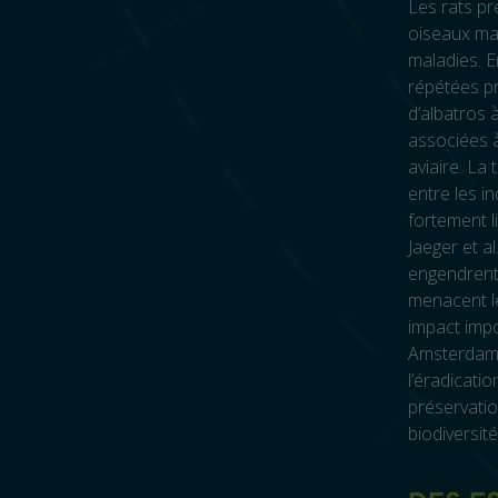
Les rats pr
oiseaux mar
maladies. E
répétées p
d’albatros à
associées à
aviaire. La
entre les i
fortement l
Jaeger et a
engendrent 
menacent l
impact impor
Amsterdam 
l’éradicati
préservatio
biodiversit