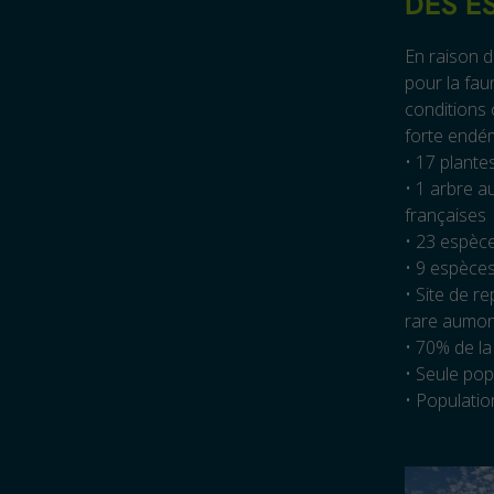
DES E
En raison d
pour la fau
conditions 
forte endém
• 17 plant
• 1 arbre a
françaises
• 23 espèc
• 9 espèce
• Site de r
rare aumo
• 70% de la
• Seule pop
• Population