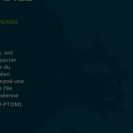
NÇAISES
e, ont
pacter
e du
céan
t mené une
l’île
opéenne
D-PTOM).