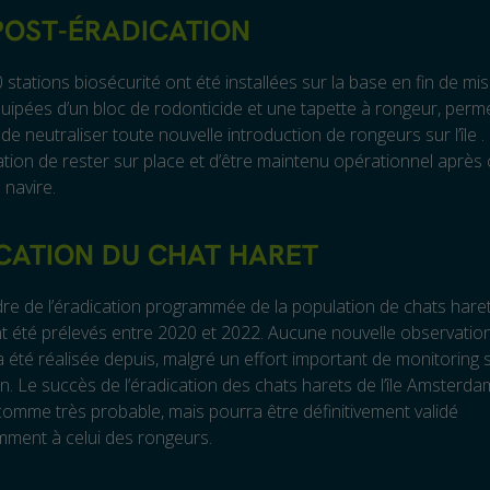
 POST-ÉRADICATION
 stations biosécurité ont été installées sur la base en fin de mi
quipées d’un bloc de rodonticide et une tapette à rongeur, perm
 de neutraliser toute nouvelle introduction de rongeurs sur l’île 
tion de rester sur place et d’être maintenu opérationnel après
navire.
CATION DU CHAT HARET
re de l’éradication programmée de la population de chats haret
nt été prélevés entre 2020 et 2022. Aucune nouvelle observatio
’a été réalisée depuis, malgré un effort important de monitoring 
ain. Le succès de l’éradication des chats harets de l’île Amsterda
omme très probable, mais pourra être définitivement validé
ment à celui des rongeurs.