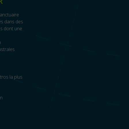
R
sanctuaire
pés dans des
es dont une
m
ustrales
ros la plus
en