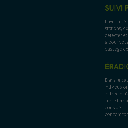
SUIVI
Environ 250
stations, é
détecter et
a pour voca
passage de 
ÉRADI
Dans le cad
individus o
indirecte n
sur le terr
considéré c
concomitam