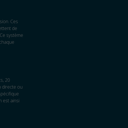
ssion. Ces
ettent de
. Ce système
 chaque
s, 20
n directe ou
spécifique
m est ainsi