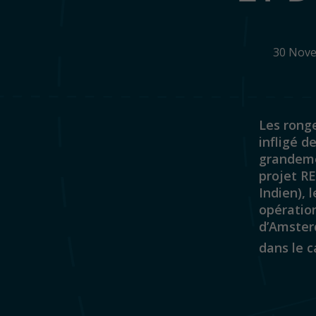
30 Nov
Les ronge
infligé 
grandemen
projet RE
Indien), 
opération
d’Amster
dans le c