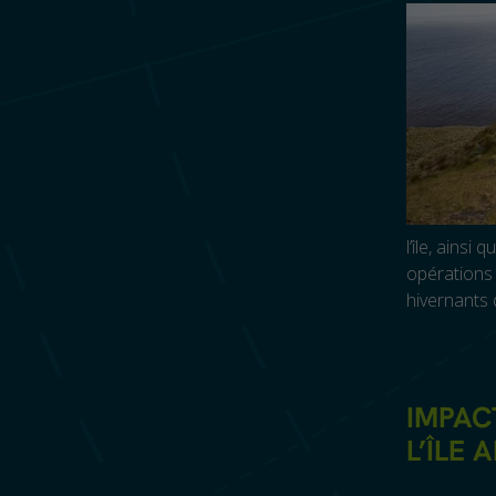
l’île, ains
opérations 
hivernants 
IMPAC
L’ÎLE