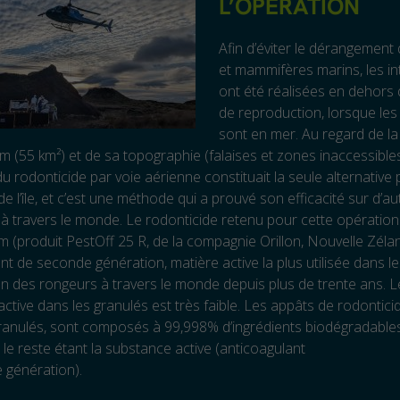
L’OPÉRATION
Afin d’éviter le dérangement
et mammifères marins, les in
ont été réalisées en dehors
de reproduction, lorsque le
sont en mer. Au regard de la 
 (55 km²) et de sa topographie (falaises et zones inaccessibles
 rodonticide par voie aérienne constituait la seule alternative p
é de l’île, et c’est une méthode qui a prouvé son efficacité sur d’au
à travers le monde. Le rodonticide retenu pour cette opération 
 (produit PestOff 25 R, de la compagnie Orillon, Nouvelle Zéla
nt de seconde génération, matière active la plus utilisée dans le
on des rongeurs à travers le monde depuis plus de trente ans. L
ctive dans les granulés est très faible. Les appâts de rodontici
ranulés, sont composés à 99,998% d’ingrédients biodégradables
, le reste étant la substance active (anticoagulant
 génération).