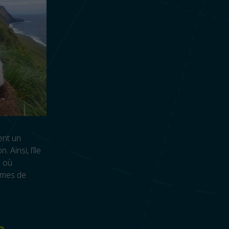
ent un
 Ainsi, l’île
e où
ermes de