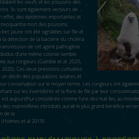
édatent les oeufs et les poussins des
ins. Ils sont également vecteurs de
n effet, des épidémies importantes et
rovoquantla mort des poussins
 bec jaune ont été signalées sur l’île et
 la détection de la bactérie du choléra
 transmission de cet agent pathogène
ndividus d’une même colonie semble
iée aux rongeurs (Gamble et al. 2020,
l. 2020). Ces deux pressions cumulées
un déclin des populations aviaires et
eur conservation sur le moyen terme. Les rongeurs ont égalem
tant sur les invertébrés et la flore de l’île par leur consommation.
est aujourd’hui considérée comme l’une des huit îles au mond
on des mammifères introduits aurait le plus grand bénéfice en t
n de la
é (Holmes et al 2019).