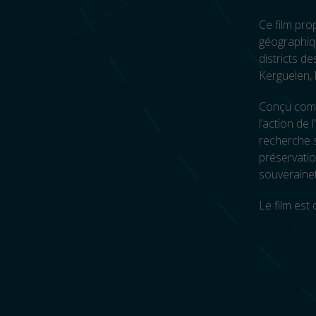
Ce film pro
géographiq
districts de
Kerguelen, 
Conçu comme
l’action de
recherche s
préservatio
souverainet
Le film est 