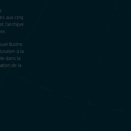
s
es aux cinq
t, l’archipel
ses.
el illustre
soutien à la
le dans la
ation de la