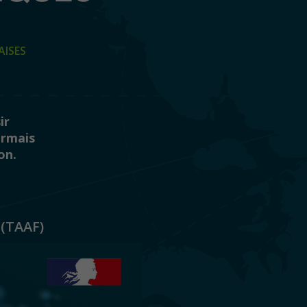
AISES
ir
ormais
on.
 (TAAF)