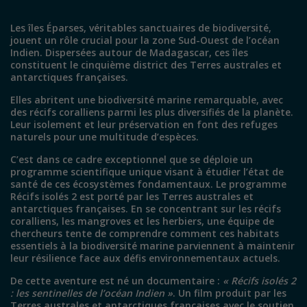
Les îles Éparses, véritables sanctuaires de biodiversité,
jouent un rôle crucial pour la zone Sud-Ouest de l’océan
Indien. Dispersées autour de Madagascar, ces îles
constituent le cinquième district des Terres australes et
antarctiques françaises.
Elles abritent une biodiversité marine remarquable, avec
des récifs coralliens parmi les plus diversifiés de la planète.
Leur isolement et leur préservation en font des refuges
naturels pour une multitude d’espèces.
C’est dans ce cadre exceptionnel que se déploie un
programme scientifique unique visant à étudier l’état de
santé de ces écosystèmes fondamentaux. Le programme
Récifs isolés 2 est porté par les Terres australes et
antarctiques françaises. En se concentrant sur les récifs
coralliens, les mangroves et les herbiers, une équipe de
chercheurs tente de comprendre comment ces habitats
essentiels à la biodiversité marine parviennent à maintenir
leur résilience face aux défis environnementaux actuels.
De cette aventure est né un documentaire :
« Récifs isolés 2
: les sentinelles de l’océan Indien »
. Un film produit par les
Terres australes et antarctiques françaises avec le soutien