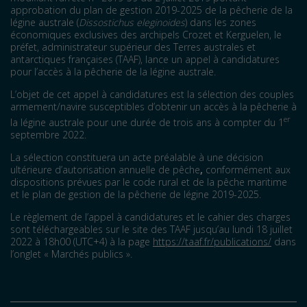
approbation du plan de gestion 2019-2025 de la pêcherie de la
légine australe (
Dissostichus eleginoides
) dans les zones
économiques exclusives des archipels Crozet et Kerguelen, le
préfet, administrateur supérieur des Terres australes et
antarctiques françaises (TAAF), lance un appel à candidatures
pour l’accès à la pêcherie de la légine australe.
L’objet de cet appel à candidatures est la sélection des couples
armement/navire susceptibles d’obtenir un accès à la pêcherie à
er
la légine australe pour une durée de trois ans à compter du 1
septembre 2022.
La sélection constituera un acte préalable à une décision
ultérieure d’autorisation annuelle de pêche
,
conformément aux
dispositions prévues par le code rural et de la pêche maritime
et le plan de gestion de la pêcherie de légine 2019-2025.
Le règlement de l’appel à candidatures et le cahier des charges
sont téléchargeables sur le site des TAAF jusqu’au lundi 18 juillet
2022 à 18h00 (UTC+4) à la page
https://taaf.fr/publications/
dans
l’onglet « Marchés publics ».