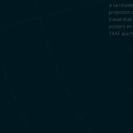
à sa résid
projection 
travail éta
posters en 
TAAF aux ho