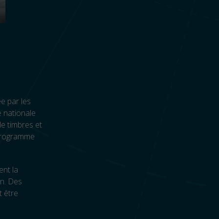
ée par les
e nationale
de timbres et
-Programme
ent la
on. Des
t être