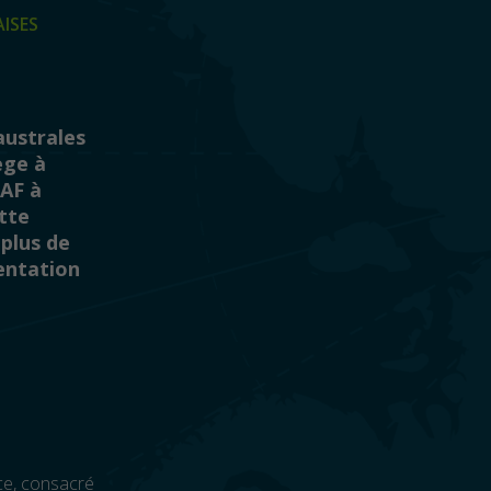
ISES
australes
ège à
AAF à
ette
 plus de
uentation
ace, consacré