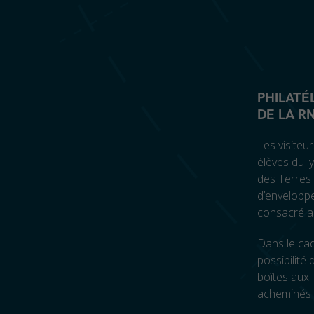
PHILATÉL
DE LA R
Les visiteu
élèves du l
des Terres 
d’envelopp
consacré au
Dans le cadr
possibilité
boîtes aux 
acheminés 