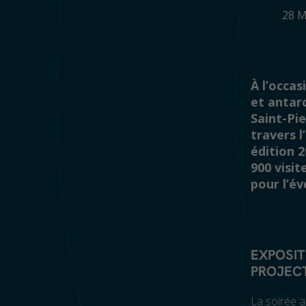
28 
À l’occa
et antarc
Saint-Pi
travers l
édition 2
900 visit
pour l’é
EXPOSIT
PROJECT
La soirée a