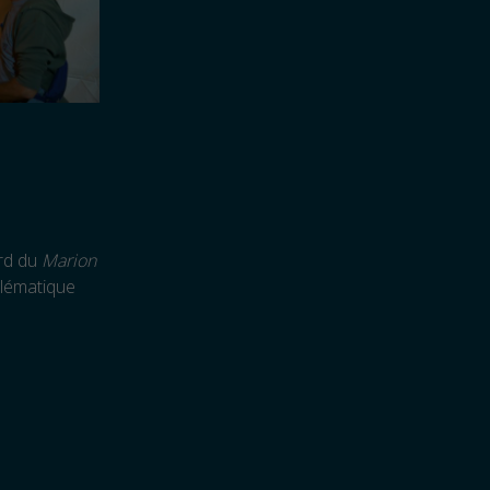
ord du
Marion
blématique