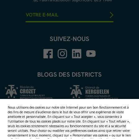
SUIVEZ-NOUS
BLOGS DES DISTRICTS
Nous utilisons des cookies sur notre site Internet pour son bon fonctionnement et à
des fins de mesure d'audience dans le but de vous offrir une expérience de visite
améliorée et personnalisée.
En cliquant sur « Tout accepter », vous consentez à
l'utilisation de tous les cookies placés sur notre site. En cliquant sur « Tout refuser »,
seuls les cookies strictement nécessaires au fonctionnement du site et à sa sécurité
seront utilisés. Pour choisir ou modifier vos préférences cookies ainsi que retirer votre
consentement à tout moment, cliquez sur « Personnaliser vos cookies » ou sur le lien