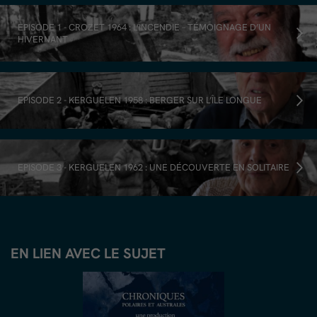
EPISODE 1 - CROZET 1964 : L’INCENDIE – TÉMOIGNAGE D’UN
HIVERNANT
EPISODE 2 - KERGUELEN 1958 : BERGER SUR L’ÎLE LONGUE
EPISODE 3 - KERGUELEN 1962 : UNE DÉCOUVERTE EN SOLITAIRE
EN LIEN AVEC LE SUJET