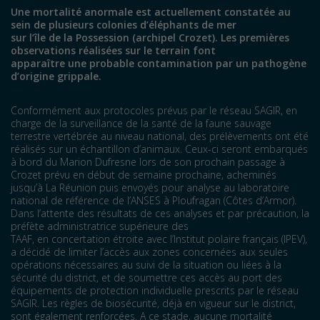
Une mortalité anormale est actuellement constatée au
sein de plusieurs colonies d’éléphants de mer
sur l’île de la Possession (archipel Crozet). Les premières
observations réalisées sur le terrain font
apparaître une probable contamination par un pathogène
d’origine grippale.
Conformément aux protocoles prévus par le réseau SAGIR, en
charge de la surveillance de la santé de la faune sauvage
terrestre vertébrée au niveau national, des prélèvements ont été
réalisés sur un échantillon d’animaux. Ceux-ci seront embarqués
à bord du
Marion Dufresne
lors de son prochain passage à
Crozet prévu en début de semaine prochaine, acheminés
jusqu’à La Réunion puis envoyés pour analyse au laboratoire
national de référence de l’ANSES à Ploufragan (Côtes d’Armor).
Dans l’attente des résultats de ces analyses et par précaution, la
préfète administratrice supérieure des
TAAF, en concertation étroite avec l’Institut polaire français (IPEV),
a décidé de limiter l’accès aux zones concernées aux seules
opérations nécessaires au suivi de la situation ou liées à la
sécurité du district, et de soumettre ces accès au port des
équipements de protection individuelle prescrits par le réseau
SAGIR. Les règles de biosécurité, déjà en vigueur sur le district,
sont également renforcées. A ce stade, aucune mortalité