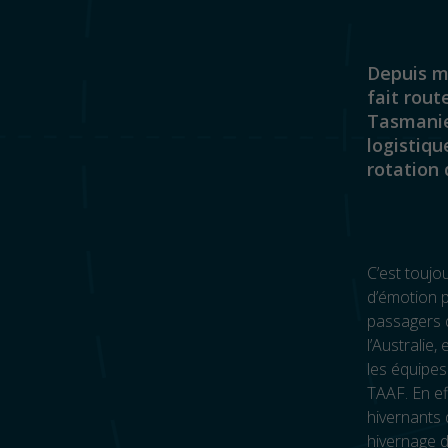
Depuis ma
fait rout
Tasmanie
logistiqu
rotation 
C’est touj
d’émotion p
passagers q
l’Australie
les équipes
TAAF. En ef
hivernants 
hivernage 