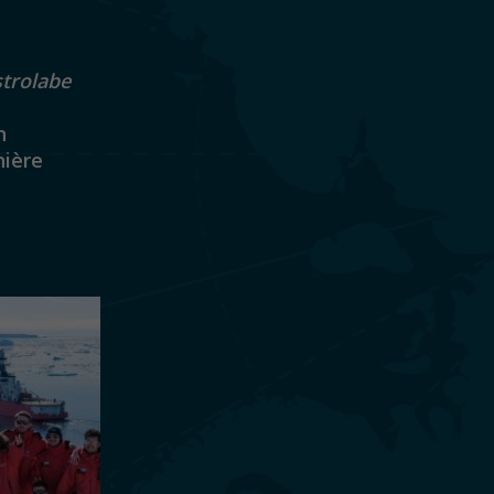
strolabe
n
nière