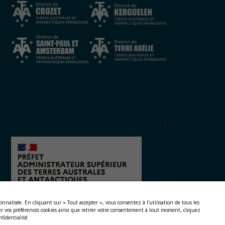
onnalisée.
En cliquant sur « Tout accepter », vous consentez à l'utilisation de tous les
fier vos préférences cookies ainsi que retirer votre consentement à tout moment, cliquez
nfidentialité