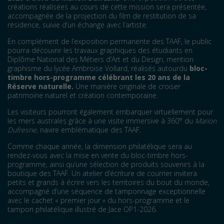
créations réalisées au cours de cette mission sera présentée,
accompagnée de la projection du film de restitution de sa
résidence, suivie d’un échange avec l’artiste.
En complément de l’exposition permanente des TAAF, le public
pourra découvrir les travaux graphiques des étudiants en
Diplôme National des Métiers d’Art et du Design, mention
graphisme du lycée Ambroise Vollard, réalisés autourdu
bloc-
timbre hors-programme célébrant les 20 ans de la
Réserve naturelle.
Une manière originale de croiser
patrimoine naturel et création contemporaine.
Les visiteurs pourront également embarquer virtuellement pour
les mers australes grâce à une visite immersive à 360° du
Marion
Dufresne
, navire emblématique des TAAF.
Comme chaque année, la dimension philatélique sera au
rendez-vous avec la mise en vente du bloc-timbre hors-
programme, ainsi qu’une sélection de produits souvenirs à la
boutique des TAAF. Un atelier d’écriture de courrier invitera
petits et grands à écrire vers les territoires du bout du monde,
accompagné d’une séquence de tamponnage exceptionnelle
avec le cachet « premier jour » du hors-programme et le
tampon philatélique illustré de Jace OP1-2026.