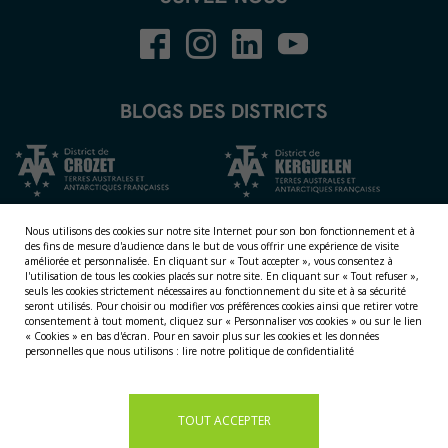
BLOGS DES DISTRICTS
Nous utilisons des cookies sur notre site Internet pour son bon fonctionnement et à
des fins de mesure d'audience dans le but de vous offrir une expérience de visite
améliorée et personnalisée.
En cliquant sur « Tout accepter », vous consentez à
l'utilisation de tous les cookies placés sur notre site. En cliquant sur « Tout refuser »,
seuls les cookies strictement nécessaires au fonctionnement du site et à sa sécurité
seront utilisés. Pour choisir ou modifier vos préférences cookies ainsi que retirer votre
consentement à tout moment, cliquez sur « Personnaliser vos cookies » ou sur le lien
NOS TERRITOIRES
« Cookies » en bas d'écran. Pour en savoir plus sur les cookies et les données
personnelles que nous utilisons :
lire notre politique de confidentialité
LES ÎLES ÉPARSES
LES ÎLES AUSTRALES
LA TERRE ADÉLIE
TOUT ACCEPTER