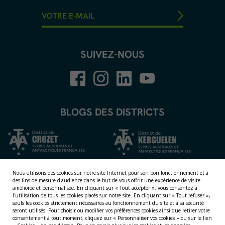
SUIVEZ-NOUS
BLOGS DES DISTRICTS
Nous utilisons des cookies sur notre site Internet pour son bon fonctionnement et à
des fins de mesure d'audience dans le but de vous offrir une expérience de visite
améliorée et personnalisée.
En cliquant sur « Tout accepter », vous consentez à
l'utilisation de tous les cookies placés sur notre site. En cliquant sur « Tout refuser »,
seuls les cookies strictement nécessaires au fonctionnement du site et à sa sécurité
seront utilisés. Pour choisir ou modifier vos préférences cookies ainsi que retirer votre
consentement à tout moment, cliquez sur « Personnaliser vos cookies » ou sur le lien