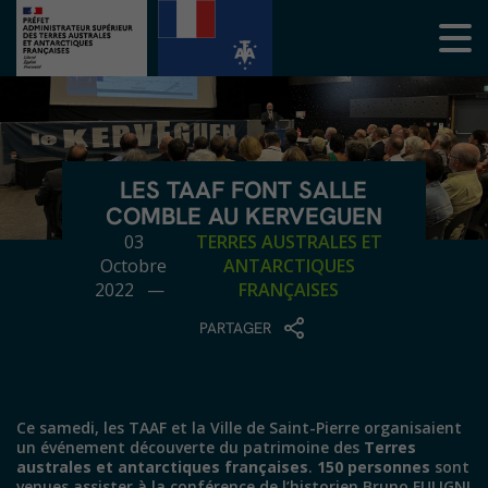
LES TAAF FONT SALLE
COMBLE AU KERVEGUEN
03
TERRES AUSTRALES ET
Octobre
ANTARCTIQUES
2022 —
FRANÇAISES
PARTAGER
Ce samedi, les TAAF et la Ville de Saint-Pierre organisaient
un événement découverte du patrimoine des
Terres
australes et antarctiques françaises
.
150 personnes
sont
venues assister à la conférence de l’historien Bruno FULIGNI