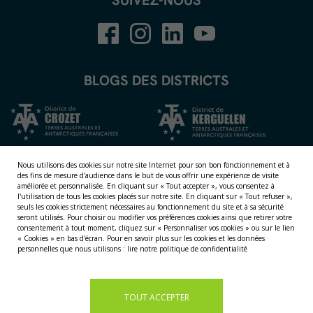
SUIVEZ-NOUS
BLOGS DES DISTRICTS
Nous utilisons des cookies sur notre site Internet pour son bon fonctionnement et à
des fins de mesure d'audience dans le but de vous offrir une expérience de visite
améliorée et personnalisée.
En cliquant sur « Tout accepter », vous consentez à
l'utilisation de tous les cookies placés sur notre site. En cliquant sur « Tout refuser »,
seuls les cookies strictement nécessaires au fonctionnement du site et à sa sécurité
seront utilisés. Pour choisir ou modifier vos préférences cookies ainsi que retirer votre
consentement à tout moment, cliquez sur « Personnaliser vos cookies » ou sur le lien
NOS TERRITOIRES
« Cookies » en bas d'écran. Pour en savoir plus sur les cookies et les données
personnelles que nous utilisons :
lire notre politique de confidentialité
LES ÎLES ÉPARSES
LES ÎLES AUSTRALES
LA TERRE ADÉLIE
TOUT ACCEPTER