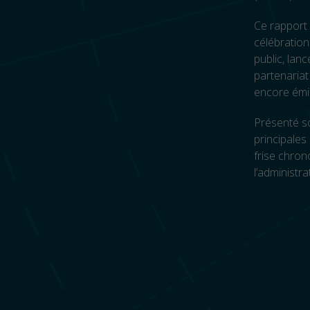
Ce rapport 
célébration
public, la
partenariat
encore émi
Présenté so
principales
frise chron
l’administr