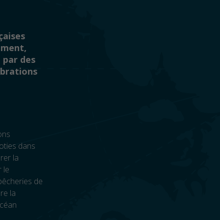
çaises
cument,
 par des
ébrations
ons
ooties dans
rer la
 le
pêcheries de
re la
Océan