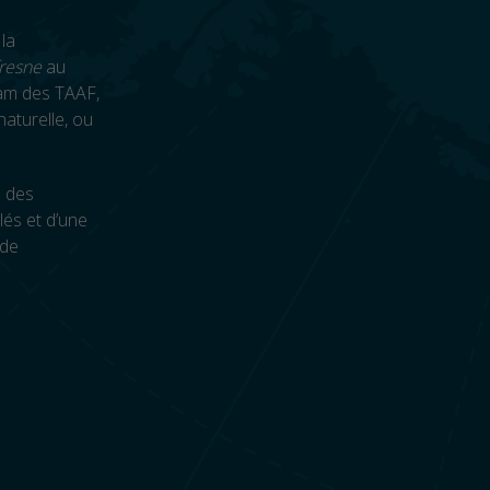
la
resne
au
ram des TAAF,
aturelle, ou
e des
lés et d’une
 de