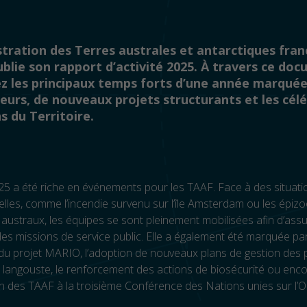
stration des Terres australes et antarctiques fran
blie son rapport d’activité 2025. À travers ce do
z les principaux temps forts d’une année marquée
jeurs, de nouveaux projets structurants et les cél
s du Territoire.
5 a été riche en événements pour les TAAF. Face à des situati
lles, comme l’incendie survenu sur l’île Amsterdam ou les épiz
ts austraux, les équipes se sont pleinement mobilisées afin d’assu
des missions de service public. Elle a également été marquée par
du projet MARIO, l’adoption de nouveaux plans de gestion des 
e langouste, le renforcement des actions de biosécurité ou enco
on des TAAF à la troisième Conférence des Nations unies sur l’