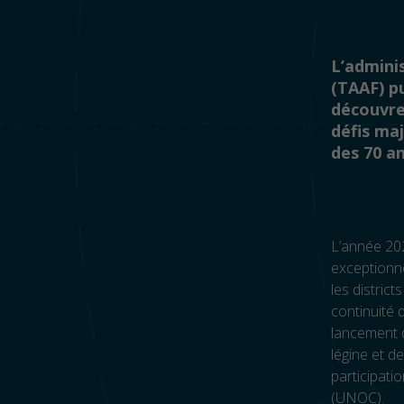
L’admini
(TAAF) pu
découvre
défis ma
des 70 an
L’année 202
exceptionne
les distric
continuité 
lancement 
légine et d
participati
(UNOC).