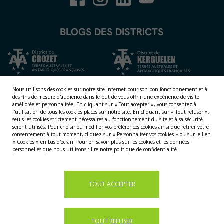
BLOGS DES DISTRICTS
Nous utilisons des cookies sur notre site Internet pour son bon fonctionnement et à
des fins de mesure d'audience dans le but de vous offrir une expérience de visite
améliorée et personnalisée.
En cliquant sur « Tout accepter », vous consentez à
l'utilisation de tous les cookies placés sur notre site. En cliquant sur « Tout refuser »,
seuls les cookies strictement nécessaires au fonctionnement du site et à sa sécurité
seront utilisés. Pour choisir ou modifier vos préférences cookies ainsi que retirer votre
consentement à tout moment, cliquez sur « Personnaliser vos cookies » ou sur le lien
« Cookies » en bas d'écran. Pour en savoir plus sur les cookies et les données
NOS TERRITOIRES
personnelles que nous utilisons :
lire notre politique de confidentialité
LES ÎLES ÉPARSES
LES ÎLES AUSTRALES
LA TERRE ADÉLIE
TOUT ACCEPTER
TOUT REFUSER