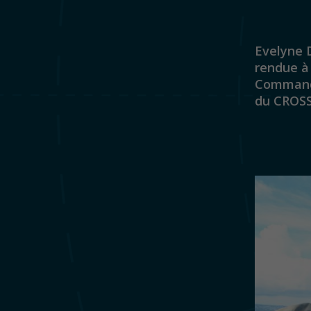
Evelyne D
rendue à
Commanda
du CROSS