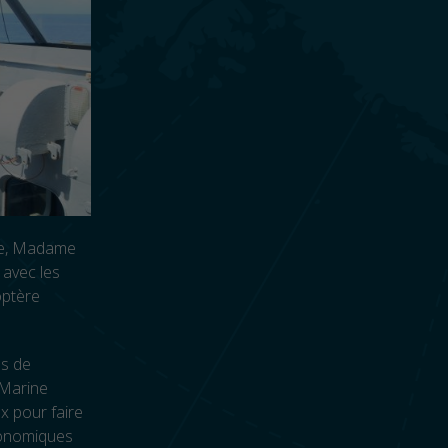
ôse, Madame
 avec les
optère
ns de
 Marine
x pour faire
économiques