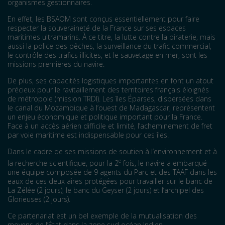
organismes gestionnaires.
En effet, les BSAOM sont conçus essentiellement pour faire
respecter la souveraineté de la France sur ses espaces
maritimes ultramarins. À ce titre, la lutte contre la piraterie, mais
aussi la police des pêches, la surveillance du trafic commercial,
le contrôle des trafics illicites, et le sauvetage en mer, sont les
missions premières du navire.
De plus, ses capacités logistiques importantes en font un atout
précieux pour le ravitaillement des territoires français éloignés
de métropole (mission TRDI). Les îles Éparses, dispersées dans
le canal du Mozambique à l’ouest de Madagascar, représentent
un enjeu économique et politique important pour la France.
Face à un accès aérien difficile et limité, l’acheminement de fret
par voie maritime est indispensable pour ces îles.
Dans le cadre de ses missions de soutien à l’environnement et à
e
la recherche scientifique, pour la 2
fois, le navire a embarqué
une équipe composée de 9 agents du Parc et des TAAF dans les
eaux de ces deux aires protégées pour travailler sur le banc de
La Zélée (2 jours), le banc du Geyser (2 jours) et l’archipel des
Glorieuses (2 jours).
Ce partenariat est un bel exemple de la mutualisation des
moyens de l’État dans la zone sud océan Indien.