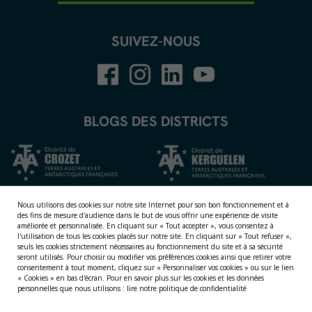
SUIVEZ-NOUS
BLOGS DES DISTRICTS
Nous utilisons des cookies sur notre site Internet pour son bon fonctionnement et à
des fins de mesure d'audience dans le but de vous offrir une expérience de visite
améliorée et personnalisée.
En cliquant sur « Tout accepter », vous consentez à
l'utilisation de tous les cookies placés sur notre site. En cliquant sur « Tout refuser »,
seuls les cookies strictement nécessaires au fonctionnement du site et à sa sécurité
seront utilisés. Pour choisir ou modifier vos préférences cookies ainsi que retirer votre
consentement à tout moment, cliquez sur « Personnaliser vos cookies » ou sur le lien
NOS TERRITOIRES
« Cookies » en bas d'écran. Pour en savoir plus sur les cookies et les données
personnelles que nous utilisons :
lire notre politique de confidentialité
LES ÎLES ÉPARSES
LES ÎLES AUSTRALES
LA TERRE ADÉLIE