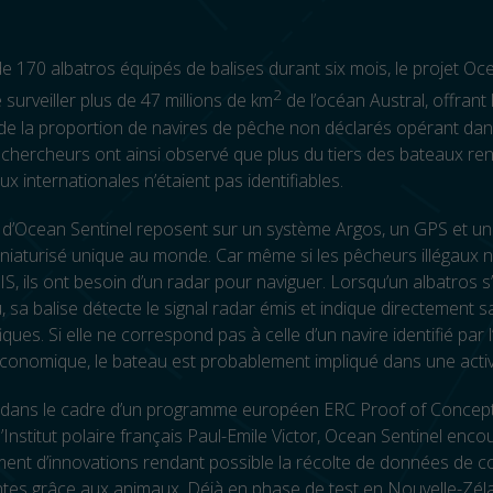
e 170 albatros équipés de balises durant six mois, le projet Oc
2
 surveiller plus de 47 millions de km
de l’océan Austral, offrant
de la proportion de navires de pêche non déclarés opérant dan
 chercheurs ont ainsi observé que plus du tiers des bateaux re
ux internationales n’étaient pas identifiables.
 d’Ocean Sentinel reposent sur un système Argos, un GPS et un
niaturisé unique au monde. Car même si les pêcheurs illégaux 
IS, ils ont besoin d’un radar pour naviguer. Lorsqu’un albatros 
, sa balise détecte le signal radar émis et indique directement s
iques. Si elle ne correspond pas à celle d’un navire identifié par 
onomique, le bateau est probablement impliqué dans une activit
dans le cadre d’un programme européen ERC Proof of Concept,
l’Institut polaire français Paul-Emile Victor, Ocean Sentinel enco
ent d’innovations rendant possible la récolte de données de c
tes grâce aux animaux. Déjà en phase de test en Nouvelle-Zél