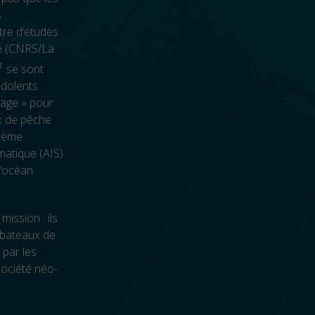
s
tre d’études
zé (CNRS/La
1
se sont
ndolents
age » pour
x de pêche
stème
omatique (AIS)
l’océan
ission : ils
s bateaux de
 par les
société néo-