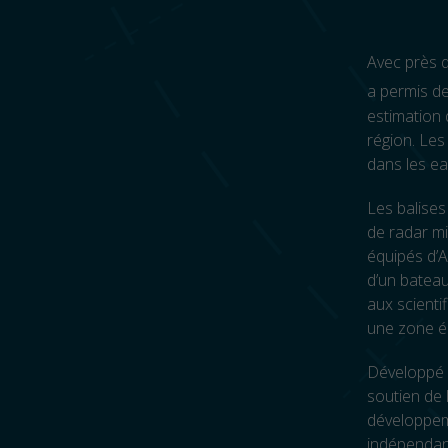
Avec près d
a permis de
estimation 
région. Les
dans les ea
Les balises
de radar mi
équipés d’A
d’un bateau
aux scientif
une zone éc
Développé 
soutien de 
développem
indépendan