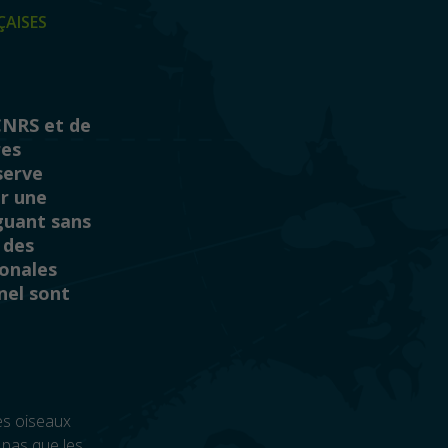
ÇAISES
CNRS et de
res
serve
er une
guant sans
 des
ionales
nel sont
es oiseaux
t pas que les