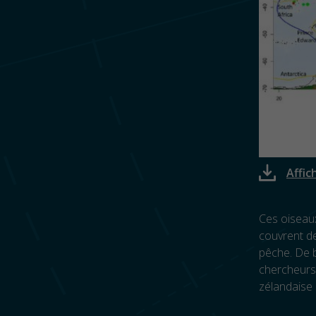
Affic
Ces oiseaux
couvrent de
pêche. De b
chercheurs 
zélandaise