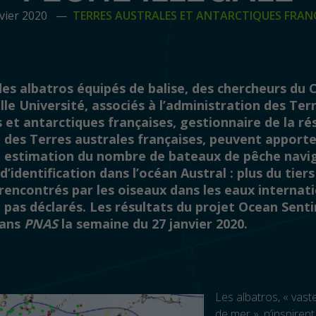
nvier 2020 —
TERRES AUSTRALES ET ANTARCTIQUES FRAN
des albatros équipés de balise, des chercheurs du 
le Université, associés à l’administration des Ter
 et antarctiques françaises, gestionnaire de la ré
e des Terres australes françaises, peuvent apport
 estimation du nombre de bateaux de pêche navi
’identification dans l’océan Austral : plus du tiers
rencontrés par les oiseaux dans les eaux internat
 pas déclarés. Les résultats du projet Ocean Senti
dans
PNAS
la semaine du 27 janvier 2020.
Les albatros, « vast
de mer », n’inspiren