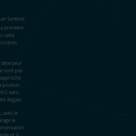
ean Sentinel
 la première
s cette
ncontrés
 détecteur
ne sont pas
s’approche
a position
l’AIS dans
é illégale.
 avec le
urage le
onservation
ande et à