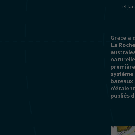
28 Ja
Grâce à 
La Rochel
australes
naturell
première
système d
bateaux 
n’étaient
publiés 