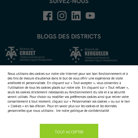
SUIVEZ-NOUS
BLOGS DES DISTRICTS
Nous utilisons des cookies sur notre site Internet pour son bon fonctionnement et à
des fins de mesure d'audience dans le but de vous offrir une expérience de visite
améliorée et personnalisée.
En cliquant sur « Tout accepter », vous consentez à
l'utilisation de tous les cookies placés sur notre site. En cliquant sur « Tout refuser »,
seuls les cookies strictement nécessaires au fonctionnement du site et à sa sécurité
seront utilisés. Pour choisir ou modifier vos préférences cookies ainsi que retirer votre
consentement à tout moment, cliquez sur « Personnaliser vos cookies » ou sur le lien
NOS TERRITOIRES
« Cookies » en bas d'écran. Pour en savoir plus sur les cookies et les données
personnelles que nous utilisons :
lire notre politique de confidentialité
LES ÎLES ÉPARSES
LES ÎLES AUSTRALES
LA TERRE ADÉLIE
TOUT ACCEPTER