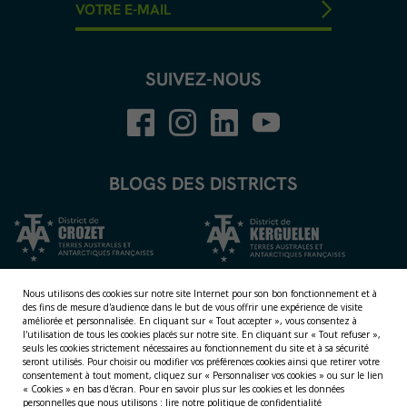
SUIVEZ-NOUS
BLOGS DES DISTRICTS
Nous utilisons des cookies sur notre site Internet pour son bon fonctionnement et à
des fins de mesure d'audience dans le but de vous offrir une expérience de visite
améliorée et personnalisée.
En cliquant sur « Tout accepter », vous consentez à
l'utilisation de tous les cookies placés sur notre site. En cliquant sur « Tout refuser »,
seuls les cookies strictement nécessaires au fonctionnement du site et à sa sécurité
seront utilisés. Pour choisir ou modifier vos préférences cookies ainsi que retirer votre
consentement à tout moment, cliquez sur « Personnaliser vos cookies » ou sur le lien
NOS TERRITOIRES
« Cookies » en bas d'écran. Pour en savoir plus sur les cookies et les données
personnelles que nous utilisons :
lire notre politique de confidentialité