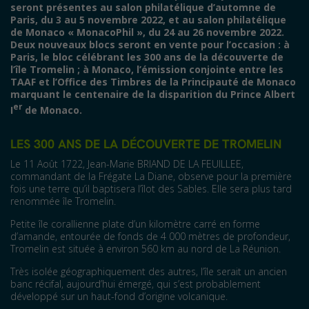
seront présentes au salon philatélique d’automne de
Paris, du 3 au 5 novembre 2022, et au salon philatélique
de Monaco «
MonacoPhil
», du 24 au 26 novembre 2022.
Deux nouveaux blocs seront en vente pour l’occasion
: à
Paris, le bloc célébrant les 300 ans de la découverte de
l’île Tromelin
; à Monaco, l’émission conjointe entre les
TAAF et l’Office des Timbres de la Principauté de Monaco
marquant le centenaire de la disparition du Prince Albert
er
I
de Monaco.
LES 300 ANS DE LA DÉCOUVERTE DE TROMELIN
Le 11 Août 1722, Jean-Marie BRIAND DE LA FEUILLEE,
commandant de la Frégate La Diane, observe pour la première
fois une terre qu’il baptisera l’îlot des Sables. Elle sera plus tard
renommée île Tromelin.
Petite île corallienne plate d’un kilomètre carré en forme
d’amande, entourée de fonds de 4 000 mètres de profondeur,
Tromelin est située à environ 560 km au nord de La Réunion.
Très isolée géographiquement des autres, l’île serait un ancien
banc récifal, aujourd’hui émergé, qui s’est probablement
développé sur un haut-fond d’origine volcanique.