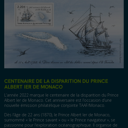
CENTENAIRE DE LA DISPARITION DU PRINCE
ALBERT IER DE MONACO
L’année 2022 marque le centenaire de la disparition du Prince
Albert Ier de Monaco. Cet anniversaire est l’occasion d’une
nouvelle émission philatélique conjointe TAAF/Monaco.
Dès l’âge de 22 ans (1870), le Prince Albert Ier de Monaco,
surnommé « le Prince savant » ou « le Prince navigateur », se
passionne pour l’exploration océanographique. Il organise de