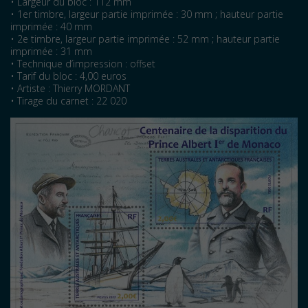
• Largeur du bloc : 112 mm
• 1er timbre, largeur partie imprimée : 30 mm ; hauteur partie
imprimée : 40 mm
• 2e timbre, largeur partie imprimée : 52 mm ; hauteur partie
imprimée : 31 mm
• Technique d’impression : offset
• Tarif du bloc : 4,00 euros
• Artiste : Thierry MORDANT
• Tirage du carnet : 22 020