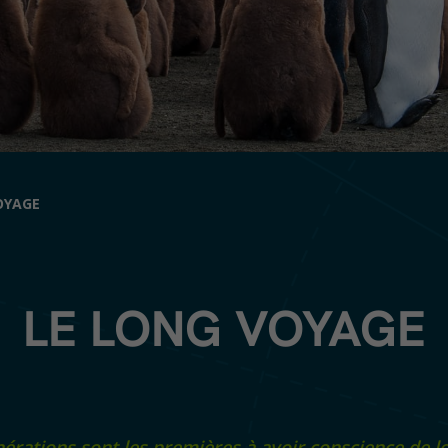
OYAGE
LE LONG VOYAGE
érations sont les premières à avoir conscience de l