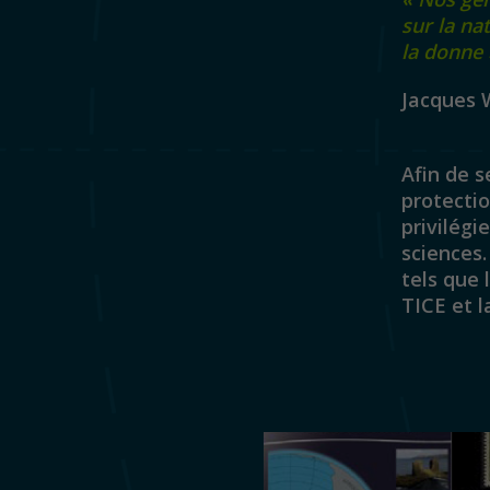
sur la
nat
la donne 
Jacques 
Afin
de se
protecti
privilégi
sciences.
tels
que
TICE et l