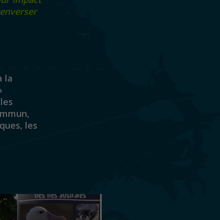
renverser
à la
»
 les
ommun,
ques, les