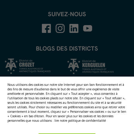
SUIVEZ-NOUS
BLOGS DES DISTRICTS
Nous utilisons des cookies sur notre site Internet pour son bon fonctionnement et à
des fins de mesure d'audience dans le but de vous offrir une expérience de visite
améliorée et personnalisée.
En cliquant sur « Tout accepter », vous consentez à
l'utilisation de tous les cookies placés sur notre site. En cliquant sur « Tout refuser »,
seuls les cookies strictement nécessaires au fonctionnement du site et à sa sécurité
seront utilisés. Pour choisir ou modifier vos préférences cookies ainsi que retirer votre
consentement à tout moment, cliquez sur « Personnaliser vos cookies » ou sur le lien
NOS TERRITOIRES
« Cookies » en bas d'écran. Pour en savoir plus sur les cookies et les données
personnelles que nous utilisons :
lire notre politique de confidentialité
LES ÎLES ÉPARSES
LES ÎLES AUSTRALES
LA TERRE ADÉLIE