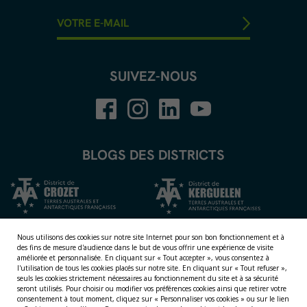
SUIVEZ-NOUS
BLOGS DES DISTRICTS
Nous utilisons des cookies sur notre site Internet pour son bon fonctionnement et à
des fins de mesure d'audience dans le but de vous offrir une expérience de visite
améliorée et personnalisée.
En cliquant sur « Tout accepter », vous consentez à
l'utilisation de tous les cookies placés sur notre site. En cliquant sur « Tout refuser »,
seuls les cookies strictement nécessaires au fonctionnement du site et à sa sécurité
seront utilisés. Pour choisir ou modifier vos préférences cookies ainsi que retirer votre
consentement à tout moment, cliquez sur « Personnaliser vos cookies » ou sur le lien