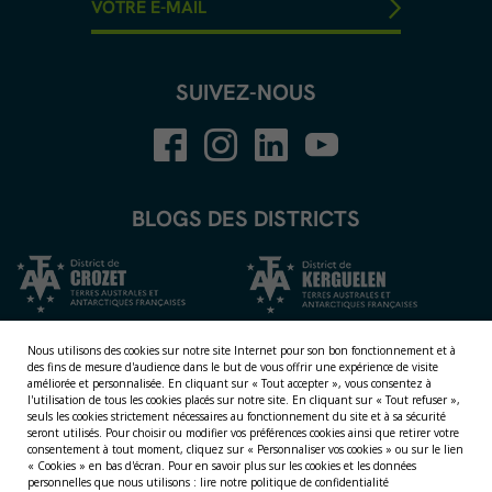
SUIVEZ-NOUS
BLOGS DES DISTRICTS
Nous utilisons des cookies sur notre site Internet pour son bon fonctionnement et à
des fins de mesure d'audience dans le but de vous offrir une expérience de visite
améliorée et personnalisée.
En cliquant sur « Tout accepter », vous consentez à
l'utilisation de tous les cookies placés sur notre site. En cliquant sur « Tout refuser »,
seuls les cookies strictement nécessaires au fonctionnement du site et à sa sécurité
seront utilisés. Pour choisir ou modifier vos préférences cookies ainsi que retirer votre
consentement à tout moment, cliquez sur « Personnaliser vos cookies » ou sur le lien
NOS TERRITOIRES
« Cookies » en bas d'écran. Pour en savoir plus sur les cookies et les données
personnelles que nous utilisons :
lire notre politique de confidentialité