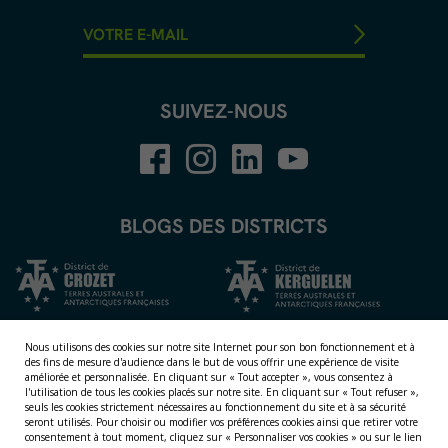
SUIVEZ-NOUS
BLOGS DES DISTRICTS
Nous utilisons des cookies sur notre site Internet pour son bon fonctionnement et à
des fins de mesure d'audience dans le but de vous offrir une expérience de visite
améliorée et personnalisée.
En cliquant sur « Tout accepter », vous consentez à
l'utilisation de tous les cookies placés sur notre site. En cliquant sur « Tout refuser »,
seuls les cookies strictement nécessaires au fonctionnement du site et à sa sécurité
seront utilisés. Pour choisir ou modifier vos préférences cookies ainsi que retirer votre
consentement à tout moment, cliquez sur « Personnaliser vos cookies » ou sur le lien