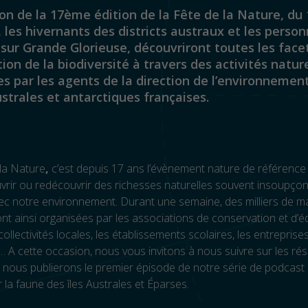
ion de la 17ème édition de la Fête de la Nature, du 
 les hivernants des districts austraux et les person
sur Grande Glorieuse, découvriront toutes les face
ion de la biodiversité à travers des activités natur
s par les agents de la direction de l’environnemen
strales et antarctiques françaises.
la Nature
,
c’est depuis 17 ans l’évènement nature de référence
rir ou redécouvrir des richesses naturelles souvent insoupçon
c notre environnement. Durant une semaine, des milliers de ma
ont ainsi organisées par les associations de conservation et d’é
collectivités locales, les établissements scolaires, les entreprises
s… A cette occasion, nous vous invitons à nous suivre sur les ré
 nous publierons le premier épisode de notre série de podcast 
r la faune des îles Australes et Éparses.