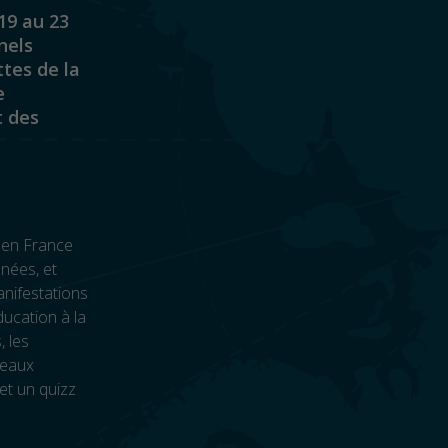
19 au 23
nels
ttes de la
e
t des
 en France
nées, et
nifestations
ducation à la
, les
seaux
et un quizz