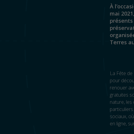
À l’occas
mai 2021,
présents 
préservat
organisée
Terres au
La Fête de 
pour découv
renouer ave
gratuites s
nature, les 
particulier
sociaux, où
en ligne, su